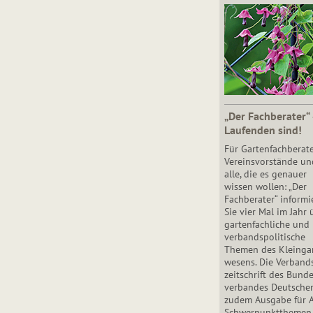
„Der Fachberater“
Laufenden sind!
Für Gartenfachberate
Vereinsvorstände un
alle, die es genauer
wissen wollen: „Der
Fachberater“ informi
Sie vier Mal im Jahr 
gartenfachliche und
verbandspolitische
Themen des Klein­gar
wesens. Die Ver­band
zeit­schrift des Bun­d
ver­ban­des Deutsche
zudem Ausgabe für 
Schwer­punkt­the­men