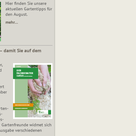
Hier finden Sie unsere
aktuellen Gartentipps für
den August.
mehr…
 – damit Sie auf dem
r,
d
ert
über
­ten­
s­
es­
r Gartenfreunde widmet sich
Ausgabe verschiedenen
.