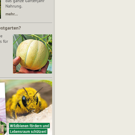
das ganze Gartenjahr
Nahrung.
mehr…
bstgarten?
re
s für