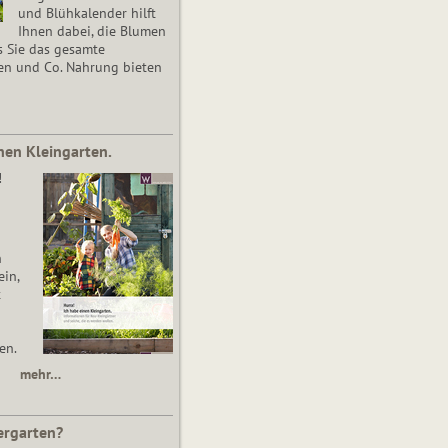
und Blühkalender hilft
Ihnen dabei, die Blumen
s Sie das gesamte
en und Co. Nahrung bieten
nen Kleingarten.
!
n
in,
t
en.
mehr…
ergarten?