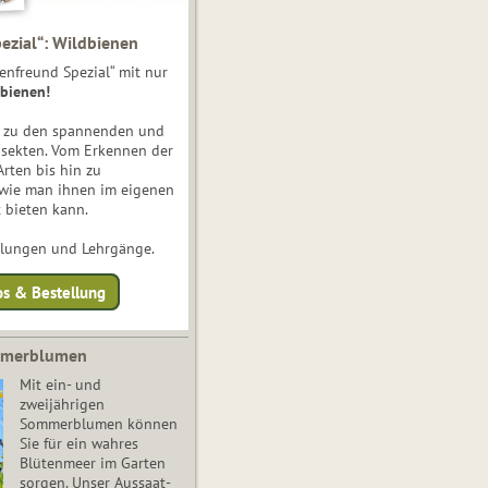
ezial“: Wildbienen
enfreund Spezial“ mit nur
bienen!
e zu den spannenden und
nsekten. Vom Erkennen der
Arten bis hin zu
 wie man ihnen im eigenen
 bieten kann.
ulungen und Lehrgänge.
os & Bestellung
mmerblumen
Mit ein- und
zweijährigen
Sommerblumen können
Sie für ein wahres
Blütenmeer im Garten
sorgen. Unser Aussaat-