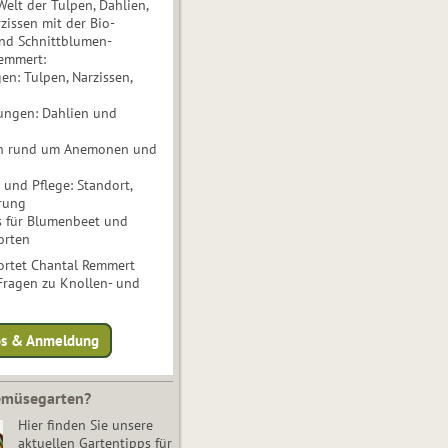
Welt der Tulpen, Dahlien,
issen mit der Bio-
nd Schnittblumen-
Remmert:
n: Tulpen, Narzissen,
ungen: Dahlien und
n rund um Anemonen und
und Pflege: Standort,
rung
s für Blumenbeet und
orten
rtet Chantal Remmert
 Fragen zu Knollen- und
fos & Anmeldung
Gemüsegarten?
Hier finden Sie unsere
aktuellen Gartentipps für