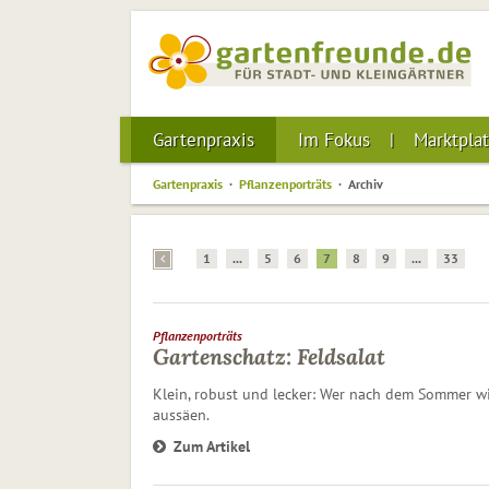
Gartenpraxis
Im Fokus
Marktplat
Gartenpraxis
Pflanzenporträts
Archiv
1
...
5
6
7
8
9
...
33
Pflanzenporträts
Gartenschatz: Feldsalat
Klein, robust und lecker: Wer nach dem Sommer wie
aussäen.
Zum Artikel