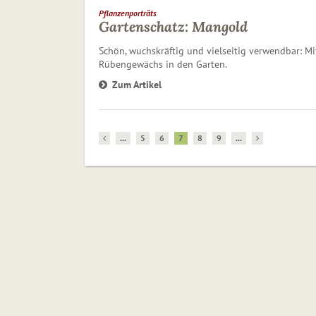
Pflanzenporträts
Gartenschatz: Mangold
Schön, wuchskräftig und vielseitig verwendbar: Mi
Rübengewächs in den Garten.
Zum Artikel
...
5
6
7
8
9
...