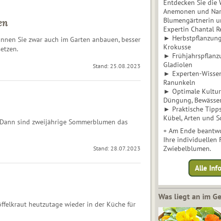
Entdecken Sie die 
Anemonen und Narz
Blumengärtnerin u
en
Expertin Chantal 
► Herbstpflanzunge
 können Sie zwar auch im Garten anbauen, besser
Krokusse
etzen.
► Frühjahrspflanz
Gladiolen
Stand: 25.08.2023
► Experten-Wisse
Ranunkeln
► Optimale Kultur 
Düngung, Bewässe
► Praktische Tipp
Kübel, Arten und S
 Dann sind zweijährige Sommerblumen das
+ Am Ende beantwo
Ihre individuellen
Zwiebelblumen.
Stand: 28.07.2023
Alle In
Was liegt an im 
öffelkraut heutzutage wieder in der Küche für