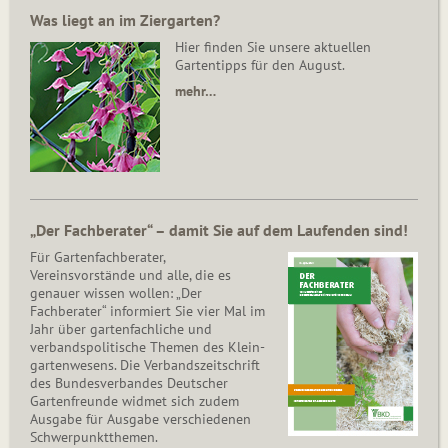
Was liegt an im Ziergarten?
Hier finden Sie unsere aktuellen
Gartentipps für den August.
mehr…
„Der Fachberater“ – damit Sie auf dem Laufenden sind!
Für Gartenfachberater,
Vereinsvorstände und alle, die es
genauer wissen wollen: „Der
Fachberater“ informiert Sie vier Mal im
Jahr über gartenfachliche und
verbandspolitische Themen des Klein­
gar­ten­wesens. Die Ver­bands­zeit­schrift
des Bun­des­ver­ban­des Deutscher
Gartenfreunde widmet sich zudem
Ausgabe für Ausgabe verschiedenen
Schwer­punkt­the­men.