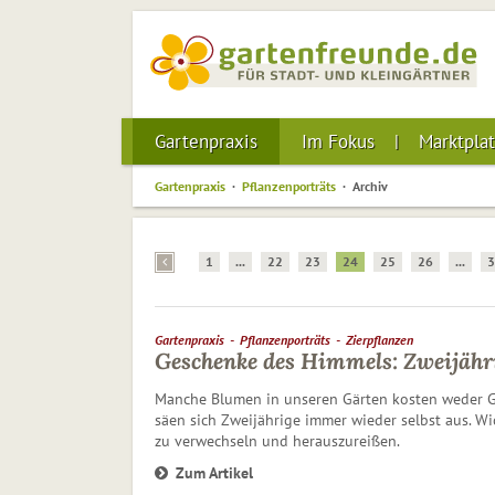
Gartenpraxis
Im Fokus
Marktplat
Gartenpraxis
Pflanzenporträts
Archiv
1
...
22
23
24
25
26
...
Gartenpraxis
Pflanzenporträts
Zierpflanzen
Geschenke des Himmels: Zweijähr
Manche Blumen in unseren Gärten kosten weder G
säen sich Zwei­jährige immer wieder selbst aus. Wi
zu verwechseln und herauszureißen.
Zum Artikel