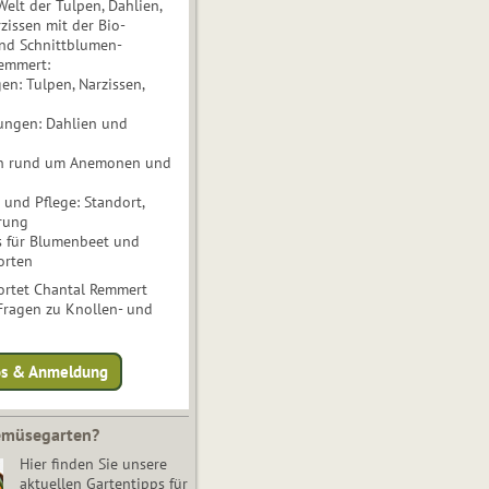
Welt der Tulpen, Dahlien,
issen mit der Bio-
nd Schnittblumen-
Remmert:
n: Tulpen, Narzissen,
ungen: Dahlien und
n rund um Anemonen und
und Pflege: Standort,
rung
s für Blumenbeet und
orten
rtet Chantal Remmert
 Fragen zu Knollen- und
fos & Anmeldung
Gemüsegarten?
Hier finden Sie unsere
aktuellen Gartentipps für