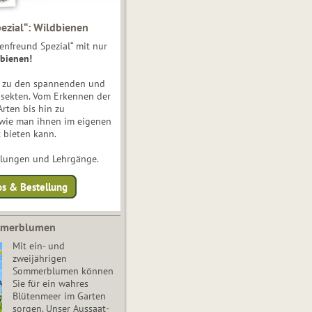
ezial“: Wildbienen
enfreund Spezial“ mit nur
bienen!
e zu den spannenden und
nsekten. Vom Erkennen der
Arten bis hin zu
 wie man ihnen im eigenen
 bieten kann.
ulungen und Lehrgänge.
os & Bestellung
mmerblumen
Mit ein- und
zweijährigen
Sommerblumen können
Sie für ein wahres
Blütenmeer im Garten
sorgen. Unser Aussaat-