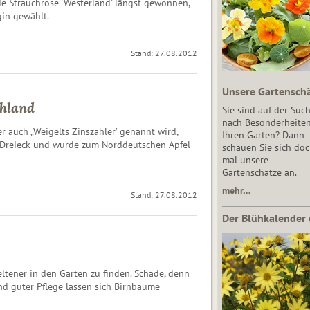
de Strauchrose 'Westerland' längst gewonnen,
in gewählt.
Stand: 27.08.2012
Unsere Gartensch
chland
Sie sind auf der Suc
nach Besonderheiten
r auch „Weigelts Zinszahler’ genannt wird,
Ihren Garten? Dann
-Dreieck und wurde zum Norddeutschen Apfel
schauen Sie sich do
mal unsere
Gartenschätze an.
mehr…
Stand: 27.08.2012
Der Blühkalender 
ltener in den Gärten zu finden. Schade, denn
d guter Pflege lassen sich Birnbäume