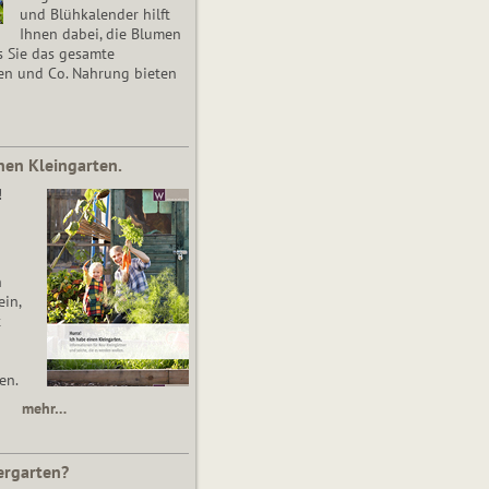
und Blühkalender hilft
Ihnen dabei, die Blumen
s Sie das gesamte
en und Co. Nahrung bieten
nen Kleingarten.
!
n
in,
t
en.
mehr…
ergarten?