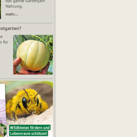
das ganze Gartenjahr
Nahrung.
mehr…
bstgarten?
re
s für