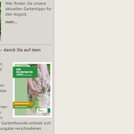
Hier finden Sie unsere
aktuellen Gartentipps für
den August.
mehr…
 – damit Sie auf dem
r,
d
ert
über
­ten­
s­
es­
r Gartenfreunde widmet sich
Ausgabe verschiedenen
.