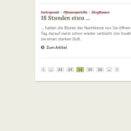
Gartenpraxis
Pflanzenporträts
Zierpflanzen
18 Stunden etwa ...
... halten die Blüten der Nachtkerze nur. Sie öff
Tag darauf meist schon wieder verblüht. Um Insek
sie einen starken Duft.
Zum Artikel
...
22
23
24
25
26
...