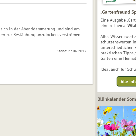
„Gartenfreund Sp
Eine Ausgabe „Gart
einem Thema:
Wild
nen sich in der Abenddämmerung und sind am
ten zur Bestäubung anzulocken, verströ­men
Alles Wissenswert
schützenswerten I
unterschiedlichen 
Stand: 27.06.2012
praktischen Tipps,
Garten eine Heimat
Ideal auch für Sch
Alle Inf
Blühkalender So