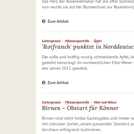
Das Herz der Rosenliebhaber hat die öfter blühen
nun wurde sie auf der Blumeninsel zur Rosenkönig
Zum Artikel
Gartenpraxis
Pflanzenporträts
Äpfel
'Rotfranch' punktet in Norddeuts
Der süße und kräftig nussig schmecken­de Apfel, de
gedeiht bevorzugt im nordwestlichen Elbe-Weser
des Jahres 2012 gewählt.
Zum Artikel
Gartenpraxis
Pflanzenporträts
Obst und Nüsse
Birnen – Obstart für Könner
Birnen sind recht heikle Gartengäste und immer se
mit robusten Sorten, einem passenden Standort un
durchaus erfolgreich kultivieren.