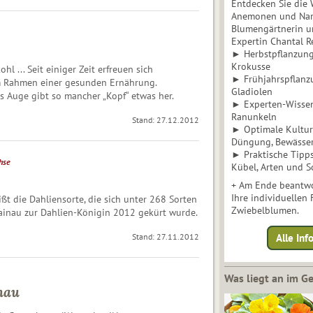
Entdecken Sie die 
Anemonen und Narz
Blumengärtnerin u
Expertin Chantal 
► Herbstpflanzunge
Krokusse
l ... Seit einiger Zeit erfreuen sich
► Frühjahrspflanz
m Rahmen einer gesunden Ernährung.
Gladiolen
s Auge gibt so mancher „Kopf“ etwas her.
► Experten-Wisse
Ranunkeln
Stand: 27.12.2012
► Optimale Kultur 
Düngung, Bewässe
► Praktische Tipp
hse
Kübel, Arten und S
+ Am Ende beantwo
Ihre individuellen
ßt die Dahliensorte, die sich unter 268 Sorten
Zwiebelblumen.
inau zur Dahlien-Königin 2012 gekürt wurde.
Stand: 27.11.2012
Alle In
Was liegt an im 
nau