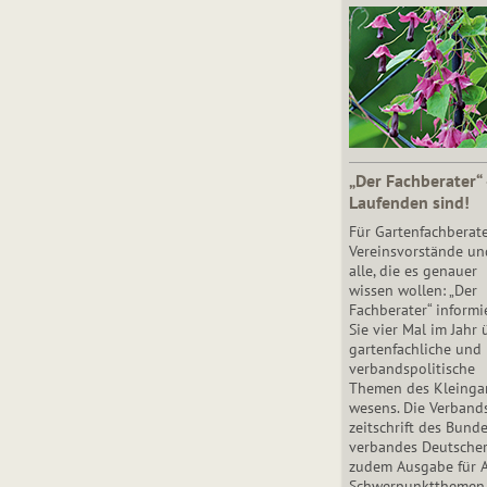
„Der Fachberater“
Laufenden sind!
Für Gartenfachberate
Vereinsvorstände un
alle, die es genauer
wissen wollen: „Der
Fachberater“ informi
Sie vier Mal im Jahr 
gartenfachliche und
verbandspolitische
Themen des Klein­gar
wesens. Die Ver­band
zeit­schrift des Bun­d
ver­ban­des Deutsche
zudem Ausgabe für 
Schwer­punkt­the­men