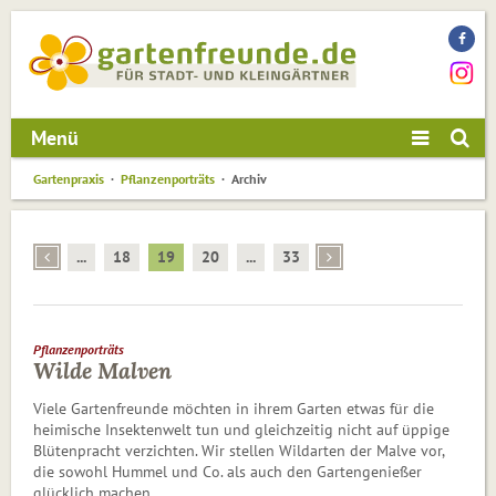
Menü
Gartenpraxis
Pflanzenporträts
Archiv
...
18
19
20
...
33
Pflanzenporträts
Wilde Malven
Viele Gartenfreunde möchten in ihrem Garten etwas für die
heimische Insektenwelt tun und gleichzeitig nicht auf üppige
Blütenpracht verzichten. Wir stellen Wildarten der Malve vor,
die sowohl Hummel und Co. als auch den Gartengenießer
glücklich machen.