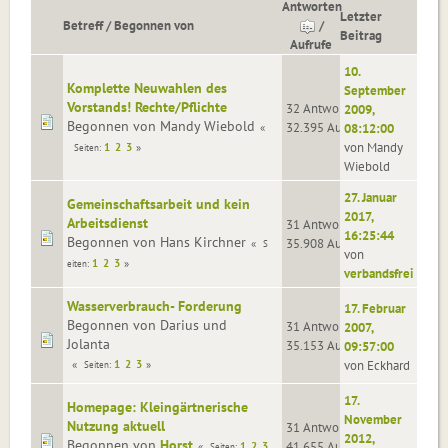
Antworten
Letzter
Betreff
/
Begonnen von
/
Beitrag
Aufrufe
10.
Komplette Neuwahlen des
September
Vorstands! Rechte/Pflichte
32 Antworten
2009,
Begonnen von Mandy Wiebold
32.395 Aufrufe
08:12:00
von Mandy
1
2
3
Seiten
Wiebold
27. Januar
Gemeinschaftsarbeit und kein
2017,
Arbeitsdienst
31 Antworten
16:25:44
Begonnen von Hans Kirchner
35.908 Aufrufe
S
von
1
2
3
eiten
verbandsfrei
Wasserverbrauch- Forderung
17. Februar
Begonnen von Darius und
31 Antworten
2007,
Jolanta
35.153 Aufrufe
09:57:00
1
2
3
von Eckhard
Seiten
17.
Homepage: Kleingärtnerische
November
Nutzung aktuell
31 Antworten
2012,
Begonnen von
Horst
41.655 Aufrufe
1
2
3
Seiten