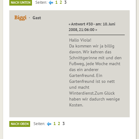
1
2
3
Seiten
NACH UNTEN
Biggi
Gast
« Antwort #30 - am: 10. Juni
2008, 21:06:00 »
Hallo Viola!
Da kommen wir ja billig
davon. Wir kehren das
Schnittgerinne mit und den
Fußweg, jede Woche macht
das ein anderer
Gartenfreund. Ein
Gartenfreund ist so nett
und macht
Winterdienst.Zum Glück
haben wir dadurch wenige
Kosten.
1
2
3
Seiten
NACH OBEN