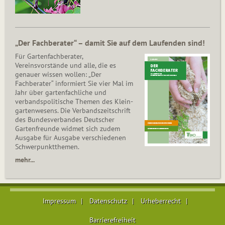
„Der Fachberater“ – damit Sie auf dem Laufenden sind!
Für Gartenfachberater,
Vereinsvorstände und alle, die es
genauer wissen wollen: „Der
Fachberater“ informiert Sie vier Mal im
Jahr über gartenfachliche und
verbandspolitische Themen des Klein­
gar­ten­wesens. Die Ver­bands­zeit­schrift
des Bun­des­ver­ban­des Deutscher
Gartenfreunde widmet sich zudem
Ausgabe für Ausgabe verschiedenen
Schwer­punkt­the­men.
mehr...
Impressum
Datenschutz
Urheberrecht
Barrierefreiheit