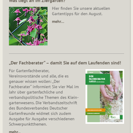
Was liegt an im Ziergarten?
Hier finden Sie unsere aktuellen
Gartentipps für den August.
mehr…
„Der Fachberater“ – damit Sie auf dem Laufenden sind!
Für Gartenfachberater,
Vereinsvorstände und alle, die es
genauer wissen wollen: „Der
Fachberater“ informiert Sie vier Mal im
Jahr über gartenfachliche und
verbandspolitische Themen des Klein­
gar­ten­wesens. Die Ver­bands­zeit­schrift
des Bun­des­ver­ban­des Deutscher
Gartenfreunde widmet sich zudem
Ausgabe für Ausgabe verschiedenen
Schwer­punkt­the­men.
mehr...