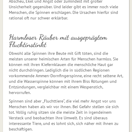
Abscheu, Ekel und Angst oder zumindest mit großer
Unsicherheit gegenüber. Und leider gibt es immer noch viele
Menschen, die Spinnen erschlagen. Die Ursachen hierfür sind
rational oft nur schwer erklärbar.
Harmloser Räuber mit ausgeprägtem
Fluchtinstinkt
Obwohl alle Spinnen ihre Beute mit Gift töten, sind die
meisten unserer heimischen Arten für Menschen harmlos. Sie
können mit ihren Kiefernklauen die menschliche Haut gar
nicht durchdringen. Lediglich die in südlichen Regionen
vorkommende Ammen-Dorn­fin­gerspinne, eine recht seltene Art,
und die Wasserspinne können mit ihrem Biss Rötungen und
Entzündungen, vergleichbar mit einem Wespenstich,
hervorrufen.
Spinnen sind aber „Fluchttiere“, die viel mehr Angst vor uns
Menschen haben als wir vor ihnen. Bei Gefahr stellen sie sich
tot. Völlig ruhig sitzen sie die meiste Zeit in irgendeinem
Versteck und beobachten ihre Umwelt. Es sind überaus
interessante Tiere, und es lohnt sich, sich näher mit ihnen zu
beschäftigen.