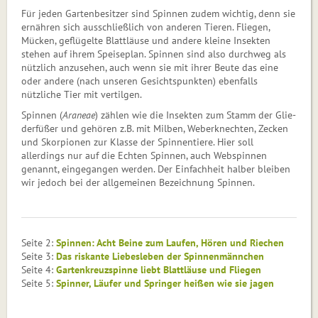
Für jeden Gartenbesitzer sind Spinnen zudem wichtig, denn sie
ernähren sich ausschließlich von anderen Tieren. Fliegen,
Mücken, geflügelte Blattläuse und andere kleine Insekten
stehen auf ihrem Speiseplan. Spinnen sind also durchweg als
nützlich anzusehen, auch wenn sie mit ihrer Beute das eine
oder andere (nach unseren Gesichtspunkten) ebenfalls
nützliche Tier mit vertilgen.
Spinnen (
Araneae
) zählen wie die Insekten zum Stamm der Glie­
derfüßer und gehören z.B. mit Milben, Weberknechten, Zecken
und Skorpionen zur Klasse der Spinnentiere. Hier soll
allerdings nur auf die Echten Spinnen, auch Webspinnen
genannt, eingegangen wer­den. Der Einfachheit halber bleiben
wir jedoch bei der allgemeinen Bezeichnung Spinnen.
Seite 2:
Spinnen: Acht Beine zum Laufen, Hören und Riechen
Seite 3:
Das riskante Liebesleben der Spinnenmännchen
Seite 4:
Gartenkreuzspinne liebt Blattläuse und Fliegen
Seite 5:
Spinner, Läufer und Springer heißen wie sie jagen