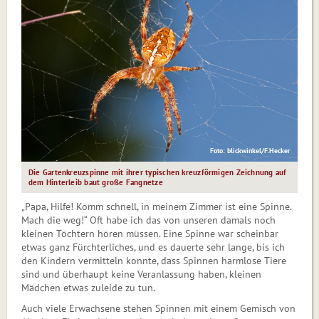
Foto: blickwinkel/F.Hecker
Die Gartenkreuzspinne mit ihrer typischen kreuzförmigen Zeichnung auf
dem Hinterleib baut große Fangnetze
„Papa, Hilfe! Komm schnell, in meinem Zimmer ist eine Spinne.
Mach die weg!“ Oft habe ich das von unseren damals noch
kleinen Töchtern hören müssen. Eine Spinne war scheinbar
etwas ganz Fürchterliches, und es dauerte sehr lange, bis ich
den Kindern vermitteln konnte, dass Spinnen harmlose Tiere
sind und überhaupt keine Veranlassung haben, kleinen
Mädchen etwas zuleide zu tun.
Auch viele Erwachsene stehen Spinnen mit einem Gemisch von