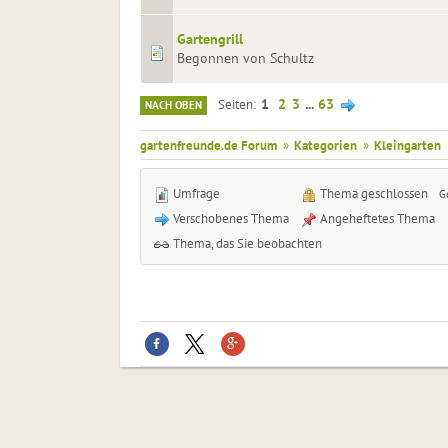
Gartengrill
Begonnen von Schultz
1
2
3
...
63
Seiten
NACH OBEN
gartenfreunde.de Forum
»
Kategorien
»
Kleingarten
Umfrage
Thema geschlossen
G
Verschobenes Thema
Angeheftetes Thema
Thema, das Sie beobachten