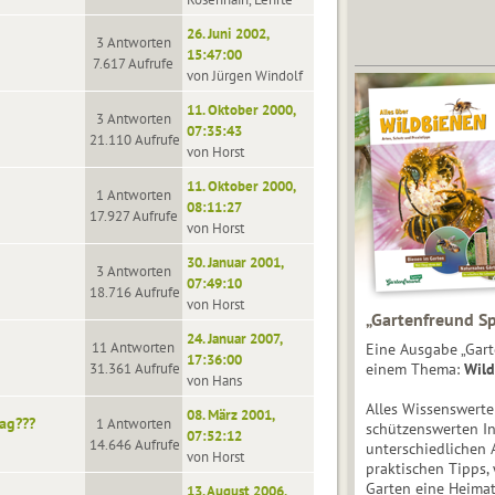
26. Juni 2002,
3 Antworten
15:47:00
7.617 Aufrufe
von Jürgen Windolf
11. Oktober 2000,
3 Antworten
07:35:43
21.110 Aufrufe
von Horst
11. Oktober 2000,
1 Antworten
08:11:27
17.927 Aufrufe
von Horst
30. Januar 2001,
3 Antworten
07:49:10
18.716 Aufrufe
von Horst
„Gartenfreund Sp
24. Januar 2007,
11 Antworten
Eine Ausgabe „Gart
17:36:00
31.361 Aufrufe
einem Thema:
Wild
von Hans
Alles Wissenswert
08. März 2001,
ag???
1 Antworten
schützenswerten I
07:52:12
14.646 Aufrufe
unterschiedlichen 
von Horst
praktischen Tipps,
Garten eine Heimat
13. August 2006,