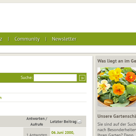
z
Community
Newsletter
Was liegt an im 
Suche:
n
Unsere Gartensch
Antworten
/
Letzter Beitrag
Aufrufe
Sie sind auf der Suc
nach Besonderheiten
06. Juni 2000,
1 Antworten
Ihren Garten? Dann