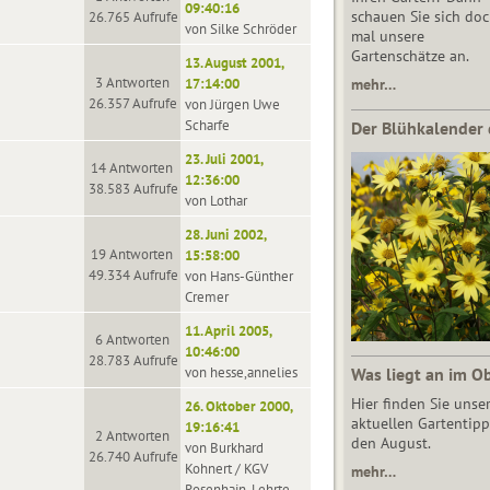
09:40:16
schauen Sie sich do
26.765 Aufrufe
von Silke Schröder
mal unsere
Gartenschätze an.
13. August 2001,
3 Antworten
17:14:00
mehr…
26.357 Aufrufe
von Jürgen Uwe
Scharfe
Der Blühkalender 
23. Juli 2001,
14 Antworten
12:36:00
38.583 Aufrufe
von Lothar
28. Juni 2002,
19 Antworten
15:58:00
49.334 Aufrufe
von Hans-Günther
Cremer
11. April 2005,
6 Antworten
10:46:00
28.783 Aufrufe
von hesse,annelies
Was liegt an im O
Hier finden Sie unse
26. Oktober 2000,
aktuellen Gartentipp
19:16:41
2 Antworten
den August.
von Burkhard
26.740 Aufrufe
Kohnert / KGV
mehr…
Rosenhain, Lehrte