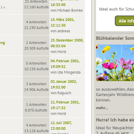
21 Antworten
18:35:00
52.160 Aufrufe
2
Ideal auch für Sch
von Michael Bomke
15. März 2001,
Alle Inf
4 Antworten
22:11:30
21.190 Aufrufe
von andreas
Blühkalender So
25. Dezember 2000,
ung
2 Antworten
08:02:04
20.309 Aufrufe
von Horst
04. Februar 2001,
0 Antworten
19:09:52
10.238 Aufrufe
von Ute Mrogenda
02. Januar 2002,
3 Antworten
19:02:00
so auszuwählen, das
24.906 Aufrufe
von Ragusch
Gartenjahr Wildbien
können.
21. Februar 2001,
1 Antworten
mehr…
19:17:52
8.070 Aufrufe
von Horst
Hurra! Ich habe ei
12. Juli 2007,
4 Antworten
Ideal für Neupächter
23:00:00
13.128 Aufrufe
2. Auflage ab jetzt