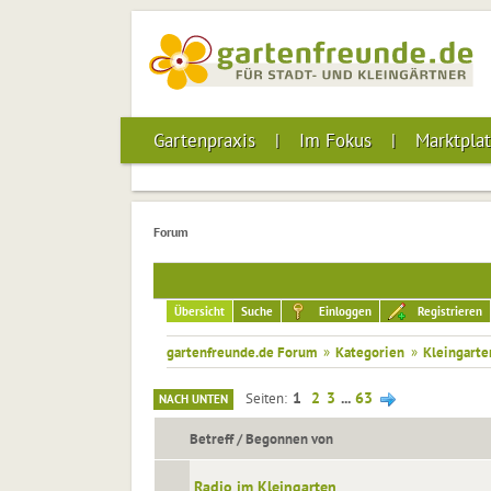
Gartenpraxis
Im Fokus
Marktplat
Forum
Übersicht
Suche
Einloggen
Registrieren
gartenfreunde.de Forum
»
Kategorien
»
Kleingarte
1
2
3
...
63
Seiten
NACH UNTEN
Betreff
/
Begonnen von
Radio im Kleingarten