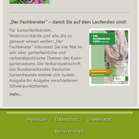
„Der Fachberater“ – damit Sie auf dem Laufenden sind!
Für Gartenfachberater,
Vereinsvorstände und alle, die es
genauer wissen wollen: „Der
Fachberater“ informiert Sie vier Mal im
Jahr über gartenfachliche und
verbandspolitische Themen des Klein­
gar­ten­wesens. Die Ver­bands­zeit­schrift
des Bun­des­ver­ban­des Deutscher
Gartenfreunde widmet sich zudem
Ausgabe für Ausgabe verschiedenen
Schwer­punkt­the­men.
mehr...
Impressum
Datenschutz
Urheberrecht
Barrierefreiheit