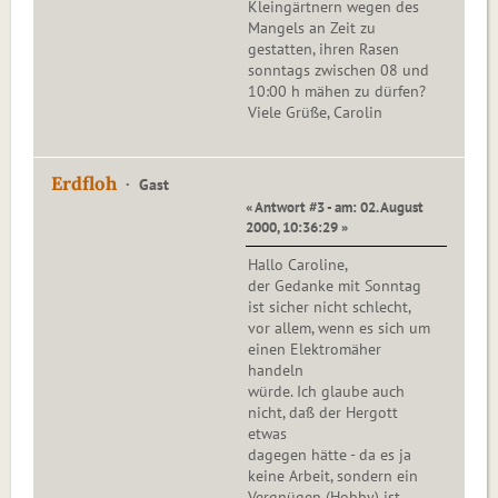
Kleingärtnern wegen des
Mangels an Zeit zu
gestatten, ihren Rasen
sonntags zwischen 08 und
10:00 h mähen zu dürfen?
Viele Grüße, Carolin
Erdfloh
Gast
« Antwort #3 - am: 02. August
2000, 10:36:29 »
Hallo Caroline,
der Gedanke mit Sonntag
ist sicher nicht schlecht,
vor allem, wenn es sich um
einen Elektromäher
handeln
würde. Ich glaube auch
nicht, daß der Hergott
etwas
dagegen hätte - da es ja
keine Arbeit, sondern ein
Vergnügen (Hobby) ist.