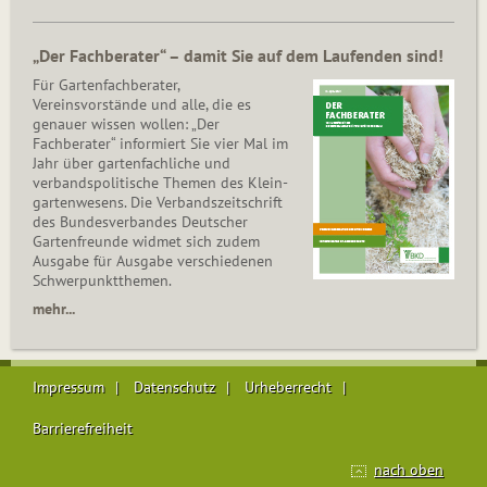
„Der Fachberater“ – damit Sie auf dem Laufenden sind!
Für Gartenfachberater,
Vereinsvorstände und alle, die es
genauer wissen wollen: „Der
Fachberater“ informiert Sie vier Mal im
Jahr über gartenfachliche und
verbandspolitische Themen des Klein­
gar­ten­wesens. Die Ver­bands­zeit­schrift
des Bun­des­ver­ban­des Deutscher
Gartenfreunde widmet sich zudem
Ausgabe für Ausgabe verschiedenen
Schwer­punkt­the­men.
mehr...
Impressum
Datenschutz
Urheberrecht
Barrierefreiheit
nach oben