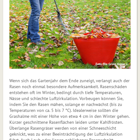
Foto: Die Grüne Kamera
Wenn sich das Gartenjahr dem Ende zuneigt, verlangt auch der
Rasen noch einmal besondere Aufmerksamkeit. Rasenschäden
entste­hen oft im Winter, bedingt durch tiefe Temperaturen,
Nässe und schlechte Luftzirkulation. Vorbeugen können Sie,
indem Sie den Rasen mähen, solange er nachwächst (bis zu
Temperaturen von ca. 5 bis 7 °C). Idealerweise sollten die
Grashalme mit einer Höhe von etwa 4 cm in den Winter gehen.
Kürzer geschnittene Rasenflächen leiden unter Kahl­frös­ten.
Überlange Rasengräser werden von einer Schneeschicht
geknickt, was zu einer Be­ein­träch­ti­gung der Luftzirkulation
führt. Auch Laub oder liegen ge­blie­bener Rasenschnitt