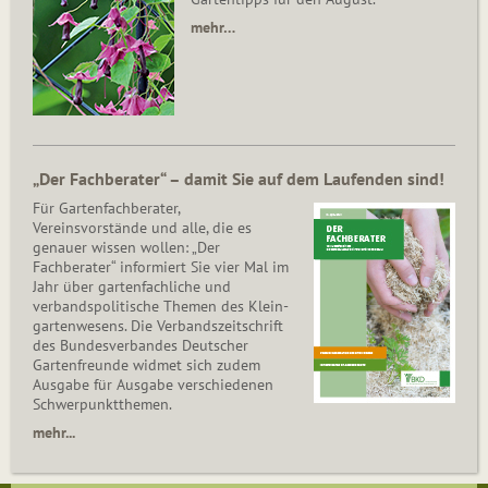
mehr…
„Der Fachberater“ – damit Sie auf dem Laufenden sind!
Für Gartenfachberater,
Vereinsvorstände und alle, die es
genauer wissen wollen: „Der
Fachberater“ informiert Sie vier Mal im
Jahr über gartenfachliche und
verbandspolitische Themen des Klein­
gar­ten­wesens. Die Ver­bands­zeit­schrift
des Bun­des­ver­ban­des Deutscher
Gartenfreunde widmet sich zudem
Ausgabe für Ausgabe verschiedenen
Schwer­punkt­the­men.
mehr...