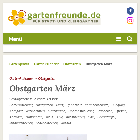
Menü
Gartenpraxis
Gartenkalender
Obstgarten
Obstgarten März
Gartenkalender
Obstgarten
Obstgarten März
Schlagworte zu diesem Artikel:
Gartenkalender
Obstgarten
März
Pflanzzeit
Pflanzenschnitt
Düngung
Kompost
Astklemmen
Obstbäume
Beerensträucher
Erdbeeren
Pfirsich
Aprikose
Himbeeren
Wein
Kiwi
Brombeeren
Kaki
Granatapfel
Johannisbeeren
Stachelbeeren
Aronia