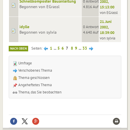
Schnellkomposter Bauanleitung
0 Antworten
2002,
Begonnen von EGrassl
4.816 Aufrufe
15:13:00
von EGrassl
21. Juni
idylle
0 Antworten
2002,
Begonnen von sylvia
4.640 Aufrufe
18:39:00
von sylvia
1
...
5
6
7
8
9
...
33
Seiten
NACH OBEN
Umfrage
Verschobenes Thema
Thema geschlossen
Angeheftetes Thema
Thema, das Sie beobachten