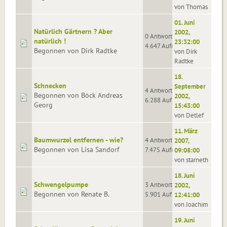
von Thomas
01. Juni
Natürlich Gärtnern ? Aber
2002,
0 Antworten
natürlich !
23:32:00
4.647 Aufrufe
Begonnen von Dirk Radtke
von Dirk
Radtke
18.
Schnecken
September
4 Antworten
Begonnen von Böck Andreas
2002,
6.288 Aufrufe
Georg
15:43:00
von Detlef
11. März
Baumwurzel entfernen - wie?
4 Antworten
2007,
Begonnen von Lisa Sandorf
7.475 Aufrufe
09:08:00
von starneth
18. Juni
Schwengelpumpe
3 Antworten
2002,
Begonnen von Renate B.
5.901 Aufrufe
12:41:00
von Joachim
19. Juni