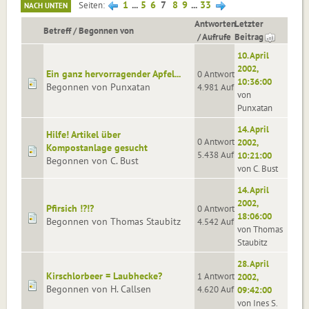
1
...
5
6
7
8
9
...
33
Seiten
NACH UNTEN
Antworten
Letzter
Betreff
/
Begonnen von
/
Aufrufe
Beitrag
10. April
2002,
Ein ganz hervorragender Apfel...
0 Antworten
10:36:00
Begonnen von Punxatan
4.981 Aufrufe
von
Punxatan
14. April
Hilfe! Artikel über
0 Antworten
2002,
Kompostanlage gesucht
5.438 Aufrufe
10:21:00
Begonnen von C. Bust
von C. Bust
14. April
2002,
Pfirsich !?!?
0 Antworten
18:06:00
Begonnen von Thomas Staubitz
4.542 Aufrufe
von Thomas
Staubitz
28. April
Kirschlorbeer = Laubhecke?
1 Antworten
2002,
Begonnen von H. Callsen
4.620 Aufrufe
09:42:00
von Ines S.