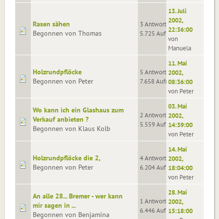
13. Juli
2002,
Rasen sähen
3 Antworten
22:36:00
Begonnen von Thomas
5.725 Aufrufe
von
Manuela
11. Mai
Holzrundpflöcke
5 Antworten
2002,
Begonnen von Peter
7.658 Aufrufe
08:36:00
von Peter
03. Mai
Wo kann ich ein Glashaus zum
2 Antworten
2002,
Verkauf anbieten ?
5.559 Aufrufe
14:39:00
Begonnen von Klaus Kolb
von Peter
14. Mai
Holzrundpflöcke die 2,
4 Antworten
2002,
Begonnen von Peter
6.204 Aufrufe
18:04:00
von Peter
28. Mai
An alle 28... Bremer - wer kann
1 Antworten
2002,
mir sagen in ...
6.446 Aufrufe
15:18:00
Begonnen von Benjamina