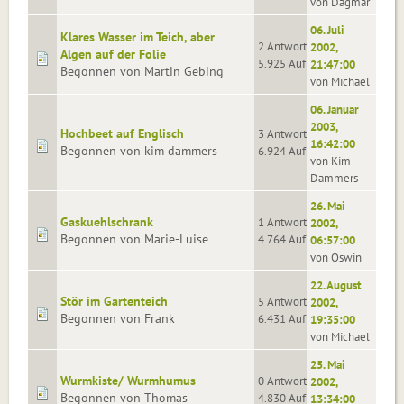
von Dagmar
06. Juli
Klares Wasser im Teich, aber
2 Antworten
2002,
Algen auf der Folie
5.925 Aufrufe
21:47:00
Begonnen von Martin Gebing
von Michael
06. Januar
2003,
Hochbeet auf Englisch
3 Antworten
16:42:00
Begonnen von kim dammers
6.924 Aufrufe
von Kim
Dammers
26. Mai
Gaskuehlschrank
1 Antworten
2002,
Begonnen von Marie-Luise
4.764 Aufrufe
06:57:00
von Oswin
22. August
Stör im Gartenteich
5 Antworten
2002,
Begonnen von Frank
6.431 Aufrufe
19:35:00
von Michael
25. Mai
Wurmkiste/ Wurmhumus
0 Antworten
2002,
Begonnen von Thomas
4.830 Aufrufe
13:34:00