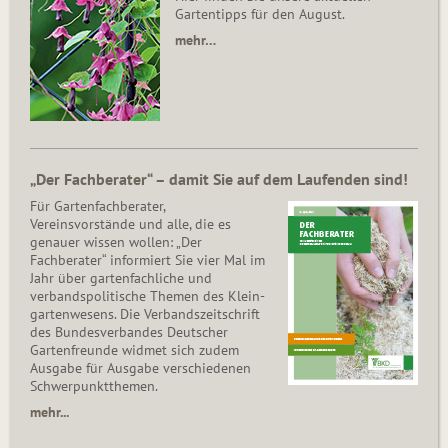
Gartentipps für den August.
mehr…
„Der Fachberater“ – damit Sie auf dem Laufenden sind!
Für Gartenfachberater,
Vereinsvorstände und alle, die es
genauer wissen wollen: „Der
Fachberater“ informiert Sie vier Mal im
Jahr über gartenfachliche und
verbandspolitische Themen des Klein­
gar­ten­wesens. Die Ver­bands­zeit­schrift
des Bun­des­ver­ban­des Deutscher
Gartenfreunde widmet sich zudem
Ausgabe für Ausgabe verschiedenen
Schwer­punkt­the­men.
mehr...