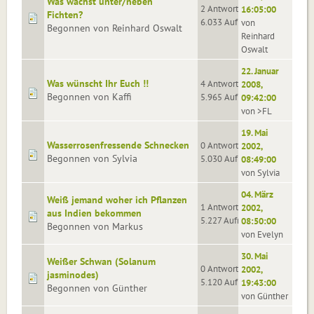
Was wächst unter/neben
2 Antworten
16:05:00
Fichten?
6.033 Aufrufe
von
Begonnen von Reinhard Oswalt
Reinhard
Oswalt
22. Januar
Was wünscht Ihr Euch !!
4 Antworten
2008,
Begonnen von Kaffi
5.965 Aufrufe
09:42:00
von >FL
19. Mai
Wasserrosenfressende Schnecken
0 Antworten
2002,
Begonnen von Sylvia
5.030 Aufrufe
08:49:00
von Sylvia
04. März
Weiß jemand woher ich Pflanzen
1 Antworten
2002,
aus Indien bekommen
5.227 Aufrufe
08:50:00
Begonnen von Markus
von Evelyn
30. Mai
Weißer Schwan (Solanum
0 Antworten
2002,
jasminodes)
5.120 Aufrufe
19:43:00
Begonnen von Günther
von Günther