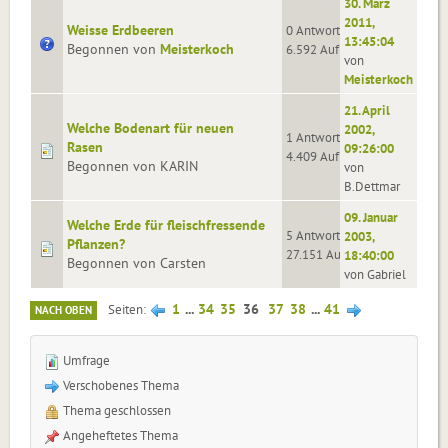
30. März
2011,
Weisse Erdbeeren
0 Antworten
13:45:04
Begonnen von
Meisterkoch
6.592 Aufrufe
von
Meisterkoch
21. April
Welche Bodenart für neuen
2002,
1 Antworten
Rasen
09:26:00
4.409 Aufrufe
Begonnen von KARIN
von
B.Dettmar
09. Januar
Welche Erde für fleischfressende
5 Antworten
2003,
Pflanzen?
27.151 Aufrufe
18:40:00
Begonnen von Carsten
von Gabriel
1
...
34
35
36
37
38
...
41
Seiten
NACH OBEN
Umfrage
Verschobenes Thema
Thema geschlossen
Angeheftetes Thema