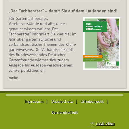
„Der Fachberater“ – damit Sie auf dem Laufenden sind!
Für Gartenfachberater,
Vereinsvorstände und alle, die es
genauer wissen wollen: „Der
Fachberater“ informiert Sie vier Mal im
Jahr über gartenfachliche und
verbandspolitische Themen des Klein­
gar­ten­wesens. Die Ver­bands­zeit­schrift
des Bun­des­ver­ban­des Deutscher
Gartenfreunde widmet sich zudem
Ausgabe für Ausgabe verschiedenen
Schwer­punkt­the­men.
mehr...
Impressum
Datenschutz
Urheberrecht
Barrierefreiheit
nach oben