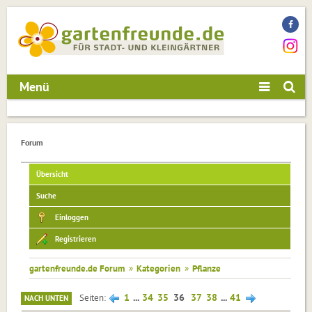
Menü
Forum
Übersicht
Suche
Einloggen
Registrieren
gartenfreunde.de Forum
»
Kategorien
»
Pflanze
1
...
34
35
36
37
38
...
41
Seiten
NACH UNTEN