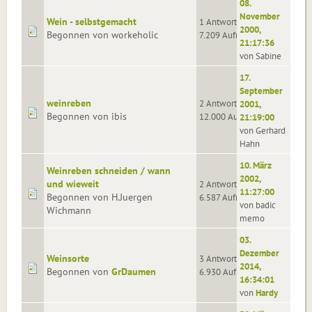
08.
November
Wein - selbstgemacht
1 Antworten
2000,
Begonnen von workeholic
7.209 Aufrufe
21:17:36
von Sabine
17.
September
weinreben
2 Antworten
2001,
Begonnen von ibis
12.000 Aufrufe
21:19:00
von Gerhard
Hahn
10. März
Weinreben schneiden / wann
2002,
und wieweit
2 Antworten
11:27:00
Begonnen von H.Juergen
6.587 Aufrufe
von badic
Wichmann
memo
03.
Dezember
Weinsorte
3 Antworten
2014,
Begonnen von
GrDaumen
6.930 Aufrufe
16:34:01
von
Hardy