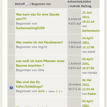
Antworten
Letzter
Betreff
/
Begonnen von
/
Aufrufe
Beitrag
23. Juni
Was kann das für eine Staude
2015,
sein???
0 Antworten
19:22:14
Begonnen von
4.655 Aufrufe
von
Gartenneuling0208
Gartenneuling020
24. April
Was mache ich mit Maulbeeren?
4 Antworten
2002,
Begonnen von Ingrid
7.063 Aufrufe
13:12:00
von Astrid
09. April
was muß ich beim Pflanzen eines
1 Antworten
2001,
Baumes beachten ?
4.654 Aufrufe
18:57:00
Begonnen von Dirk
von Monika
06. Mai
Was sind das für
16 Antworten
2022,
Käfer/Schädlinge?
50.571 Aufrufe
13:33:48
Begonnen von
loris
1
2
Seiten
von
Rastor
04. April
2001,