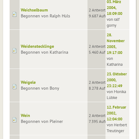
03. März
2004,
Weichselbaum
2 Antworten
18:09:00
Begonnen von Ralph Hüls
9.687 Aufrufe
von ralf
gorny
28.
November
Weidenstecklinge
2 Antworten
2005,
Begonnen von Katharina
5.460 Aufrufe
19:17:00
von
Katharina
23. Oktober
2000,
Weigele
2 Antworten
23:22:49
Begonnen von Bony
8.278 Aufrufe
von Monika
Lübke
12. Februar
2002,
Wein
2 Antworten
12:04:00
Begonnen von Pleiner
7.395 Aufrufe
von Herbert
Treutinger