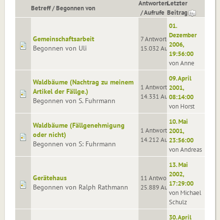
Antworten
Letzter
Betreff
/
Begonnen von
/
Aufrufe
Beitrag
01.
Dezember
Gemeinschaftsarbeit
7 Antworten
2006,
Begonnen von Uli
15.032 Aufrufe
19:56:00
von Anne
09. April
Waldbäume (Nachtrag zu meinem
1 Antworten
2001,
Artikel der Fällge.)
14.331 Aufrufe
08:14:00
Begonnen von S. Fuhrmann
von Horst
10. Mai
Waldbäume (Fällgenehmigung
1 Antworten
2001,
oder nicht)
14.212 Aufrufe
23:56:00
Begonnen von S: Fuhrmann
von Andreas
13. Mai
2002,
Gerätehaus
11 Antworten
17:29:00
Begonnen von Ralph Rathmann
25.889 Aufrufe
von Michael
Schulz
30. April