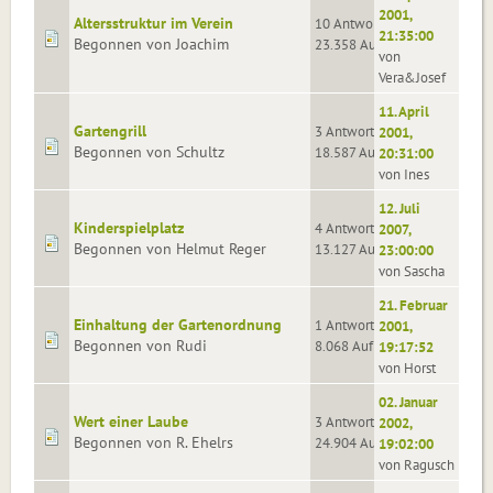
2001,
Altersstruktur im Verein
10 Antworten
21:35:00
Begonnen von Joachim
23.358 Aufrufe
von
Vera&Josef
11. April
Gartengrill
3 Antworten
2001,
Begonnen von Schultz
18.587 Aufrufe
20:31:00
von Ines
12. Juli
Kinderspielplatz
4 Antworten
2007,
Begonnen von Helmut Reger
13.127 Aufrufe
23:00:00
von Sascha
21. Februar
Einhaltung der Gartenordnung
1 Antworten
2001,
Begonnen von Rudi
8.068 Aufrufe
19:17:52
von Horst
02. Januar
Wert einer Laube
3 Antworten
2002,
Begonnen von R. Ehelrs
24.904 Aufrufe
19:02:00
von Ragusch