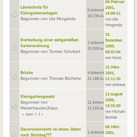
04. Februar
Lärmschutz für
2001,
0 Antworten
Kleingartenanlagen
19:09:52
10.238 Aufrufe
Begonnen von Ute Mrogenda
von Ute
Mrogenda
25.
Erarbeitung einer zeitgemäßen
Dezember
2 Antworten
Gartenordnung
2000,
20.309 Aufrufe
Begonnen von Torsten Schubert
08:02:04
von Horst
15. März
Brücke
4 Antworten
2001,
Begonnen von Thomas Böcherer
21.188 Aufrufe
22:11:30
von andreas
13. August
Kleingartengesetz
2006,
Begonnen von
21 Antworten
18:35:00
Westerhausen,Klaus
52.159 Aufrufe
von Michael
1
2
Seiten
Bomke
08. März
Dauerwohnrecht im ehem. Osten
1 Antworten
2001,
nach Stichtag???