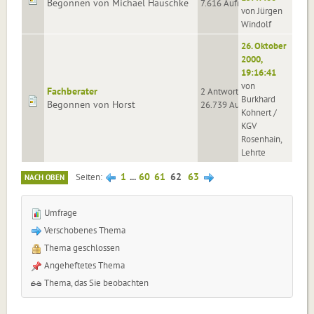
Begonnen von Michael Hauschke
7.616 Aufrufe
von Jürgen
Windolf
26. Oktober
2000,
19:16:41
von
Fachberater
2 Antworten
Burkhard
Begonnen von Horst
26.739 Aufrufe
Kohnert /
KGV
Rosenhain,
Lehrte
1
...
60
61
62
63
Seiten
NACH OBEN
Umfrage
Verschobenes Thema
Thema geschlossen
Angeheftetes Thema
Thema, das Sie beobachten