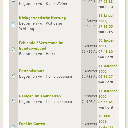
14.644 Aufrufe
07:52:12
Begonnen von Klaus Weber
von Horst
24. Januar
Kleingärtnerische Nutzung
11 Antworten
2007,
Begonnen von Wolfgang
31.358 Aufrufe
17:36:00
Schilling
von Hans
30. Januar
Fehlende ? Vertretung im
3 Antworten
2001,
Bundesverband
18.716 Aufrufe
07:49:10
Begonnen von Horst
von Horst
11. Oktober
Bestandschutz
1 Antworten
2000,
Begonnen von Heinz Seelmann
17.926 Aufrufe
08:11:27
von Horst
11. Oktober
Garagen im Kleingarten
3 Antworten
2000,
Begonnen von Heinz Seelmann
21.108 Aufrufe
07:35:43
von Horst
26. Juni
2002,
Pool im Garten
3 Antworten
15:47:00