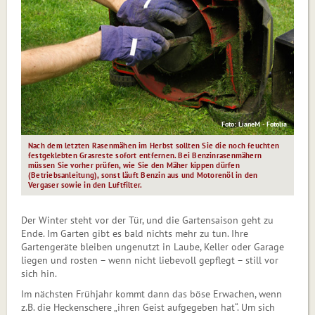
Foto: LianeM - Fotolia
Nach dem letzten Rasenmähen im Herbst sollten Sie die noch feuchten
fest­geklebten Grasreste sofort entfernen. Bei Benzinrasenmähern
müssen Sie vorher prüfen, wie Sie den Mäher kippen dürfen
(Betriebsanleitung), sonst läuft Benzin aus und Motorenöl in den
Vergaser sowie in den Luftfilter.
Der Winter steht vor der Tür, und die Gartensaison geht zu
Ende. Im Garten gibt es bald nichts mehr zu tun. Ihre
Gartengeräte bleiben ungenutzt in Laube, Keller oder Ga­rage
liegen und rosten – wenn nicht liebevoll gepflegt – still vor
sich hin.
Im nächsten Frühjahr kommt dann das böse Erwachen, wenn
z.B. die Heckenschere „ihren Geist aufgegeben hat“. Um sich