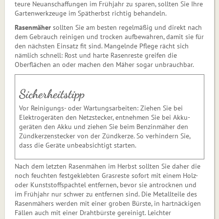
teure Neu­anschaffungen im Frühjahr zu sparen, sollten Sie Ihre
Garten­werk­zeuge im Spätherbst richtig behandeln.
Rasenmäher
sollten Sie am bes­ten regelmäßig und direkt nach
dem Gebrauch reinigen und trocken aufbewahren, damit sie für
den nächsten Einsatz fit sind. Man­geln­de Pflege rächt sich
nämlich schnell: Rost und harte Rasenreste greifen die
Oberflächen an oder ma­chen den Mäher sogar unbrauch­bar.
Sicherheitstipp
Vor Reinigungs- oder Wartungsarbeiten: Ziehen Sie bei
Elektrogeräten den Netzstecker, entnehmen Sie bei Akku­
geräten den Akku und ziehen Sie beim Benzinmäher den
Zündkerzenstecker von der Zündkerze. So verhindern Sie,
dass die Geräte unbeabsichtigt starten.
Nach dem letzten Rasenmähen im Herbst sollten Sie daher die
noch feuchten festgeklebten Grasreste sofort mit einem Holz-
oder Kunststoffspachtel entfernen, bevor sie antrocknen und
im Frühjahr nur schwer zu entfernen sind. Die Metallteile des
Rasenmähers werden mit einer groben Bürste, in hartnä­ckigen
Fällen auch mit einer Draht­bürste gereinigt. Leichter