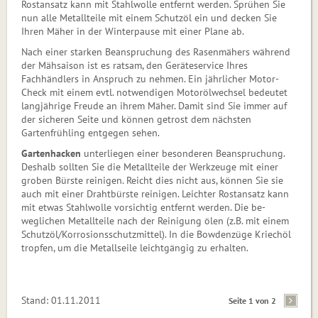
Rostansatz kann mit Stahlwolle entfernt werden. Sprühen Sie
nun alle Me­tallteile mit einem Schutzöl ein und decken Sie
Ihren Mäher in der Winterpause mit einer Plane ab.
Nach einer starken Beanspruchung des Rasenmähers während
der Mähsaison ist es ratsam, den Geräteservice Ihres
Fachhändlers in Anspruch zu nehmen. Ein jährlicher Motor-
Check mit einem evtl. notwendigen Motorölwechsel bedeutet
langjährige Freude an ihrem Mäher. Damit sind Sie immer auf
der sicheren Seite und können getrost dem nächsten
Gartenfrühling entgegen sehen.
Gartenhacken
unterliegen einer besonderen Beanspruchung.
Deshalb sollten Sie die Metallteile der Werkzeuge mit einer
groben Bürste reinigen. Reicht dies nicht aus, kön­nen Sie sie
auch mit einer Drahtbürste reinigen. Leichter Rostansatz kann
mit etwas Stahlwolle vor­sichtig entfernt werden. Die be­
weglichen Metallteile nach der Reinigung ölen (z.B. mit einem
Schutzöl/Korrosionsschutzmittel). In die Bowdenzüge Kriechöl
tropfen, um die Metallseile leichtgängig zu erhalten.
Stand: 01.11.2011
Seite 1 von 2