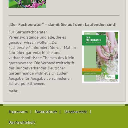
„Der Fachberater“ – damit Sie auf dem Laufenden sind!
Für Gartenfachberater,
Vereinsvorstände und alle, die es
genauer wissen wollen: „Der
Fachberater“ informiert Sie vier Mal im
Jahr über gartenfachliche und
verbandspolitische Themen des Klein­
gar­ten­wesens. Die Ver­bands­zeit­schrift
des Bun­des­ver­ban­des Deutscher
Gartenfreunde widmet sich zudem
Ausgabe für Ausgabe verschiedenen
Schwer­punkt­the­men.
mehr...
Impressum
Datenschutz
Urheberrecht
Barrierefreiheit