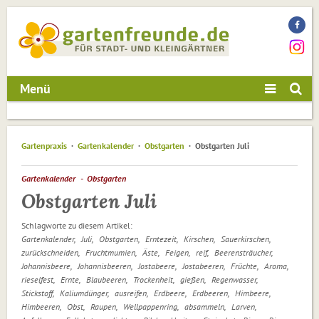
Menü
Gartenpraxis
Gartenkalender
Obstgarten
Obstgarten Juli
Gartenkalender
Obstgarten
Obstgarten Juli
Schlagworte zu diesem Artikel:
Gartenkalender
Juli
Obstgarten
Erntezeit
Kirschen
Sauerkirschen
zurückschneiden
Fruchtmumien
Äste
Feigen
reif
Beerensträucher
Johannisbeere
Johannisbeeren
Jostabeere
Jostabeeren
Früchte
Aroma
rieselfest
Ernte
Blaubeeren
Trockenheit
gießen
Regenwasser
Stickstoff
Kaliumdünger
ausreifen
Erdbeere
Erdbeeren
Himbeere
Himbeeren
Obst
Raupen
Wellpappenring
absammeln
Larven