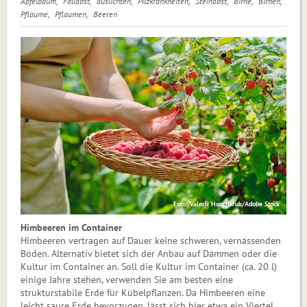
Apfelbaum
Fallobst
auslichten
Pilzkrankheiten
Steinobst
Birne
Birnen
Pflaume
Pflaumen
Beeren
Foto: Valerii Honcharuk/Adobe Stock
Himbeeren im Container
Himbeeren vertragen auf Dauer keine schweren, vernässenden
Böden. Alternativ bietet sich der Anbau auf Dämmen oder die
Kultur im Container an. Soll die Kultur im Container (ca. 20 l)
ei­nige Jahre stehen, verwenden Sie am besten eine
strukturstabile Erde für Kü­bel­pflanzen. Da Himbeeren eine
leicht saure Erde bevorzugen, lässt sich hier etwa ein Viertel