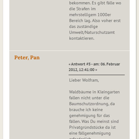
bekommen. Es gibt fälle wo
die Strafen im
mehrstelligem 1000er
Bereich lag. Also voher erst
das zuständige
Umwelt/Naturschutzamt
kontaktieren.
Peter, Pan
« Antwort #5 - am: 06. Februar
2012, 12:41:00 »
Lieber Wolfram,
Waldbäume in Kleingarten
fallen nicht unter die
Baumschutzordnung, da
brauche ich keine
genehmigung für das
fällen. Was Du meinst sind
Privatgründstücke da ist
eine fällgenehmigung