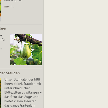
den August.
mehr…
ätze
he
 für
ch
der Stauden
Unser Blühkalender hilft
Ihnen dabei, Stauden mit
unterschiedlichen
Blütezeiten zu pflanzen –
das freut das Auge und
bietet vielen Insekten
das ganze Gartenjahr