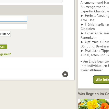
Anemonen und Narz
Blumengärtnerin u
Expertin Chantal 
► Herbstpflanzunge
Krokusse
► Frühjahrspflanz
Gladiolen
► Experten-Wisse
Ranunkeln
► Optimale Kultur 
Düngung, Bewässe
► Praktische Tipp
rgessen?
Kübel, Arten und S
+ Am Ende beantwo
Ihre individuellen
Zwiebelblumen.
Alle In
Was liegt an im 