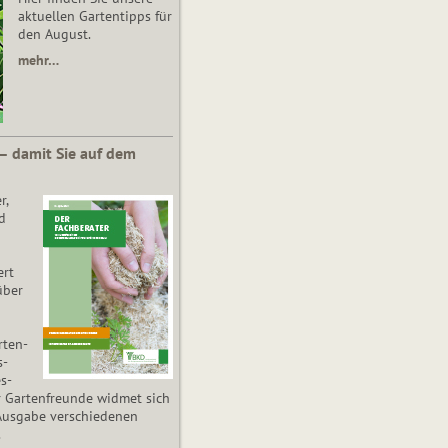
aktuellen Gartentipps für
den August.
mehr…
 – damit Sie auf dem
r,
d
ert
über
­ten­
s­
es­
r Gartenfreunde widmet sich
Ausgabe verschiedenen
.