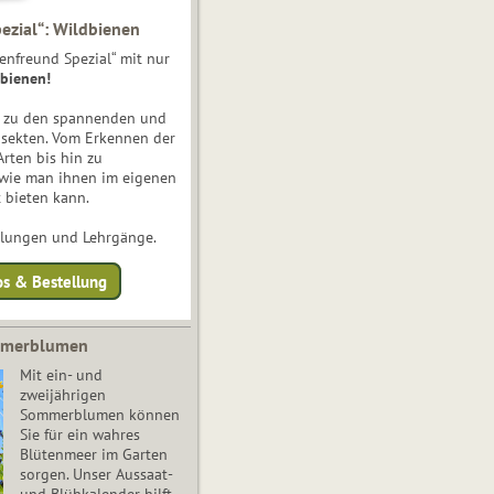
ezial“: Wildbienen
enfreund Spezial“ mit nur
bienen!
e zu den spannenden und
nsekten. Vom Erkennen der
Arten bis hin zu
 wie man ihnen im eigenen
 bieten kann.
ulungen und Lehrgänge.
os & Bestellung
mmerblumen
Mit ein- und
zweijährigen
Sommerblumen können
Sie für ein wahres
Blütenmeer im Garten
sorgen. Unser Aussaat-
und Blühkalender hilft