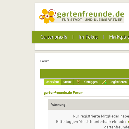
Gartenpraxis
Im Fokus
Marktplat
Forum
Übersicht
Suche
Einloggen
Registrieren
gartenfreunde.de Forum
Warnung!
Nur registrierte Mitglieder habe
Bitte loggen Sie sich unterhalb ein oder
gartenfreund