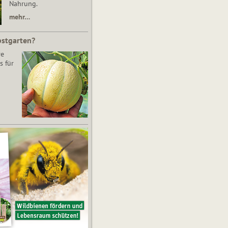
Nahrung.
mehr…
bstgarten?
re
s für