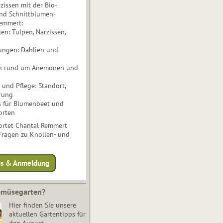
issen mit der Bio-
nd Schnittblumen-
Remmert:
n: Tulpen, Narzissen,
ungen: Dahlien und
n rund um Anemonen und
und Pflege: Standort,
rung
s für Blumenbeet und
orten
rtet Chantal Remmert
 Fragen zu Knollen- und
fos & Anmeldung
Gemüsegarten?
Hier finden Sie unsere
aktuellen Gartentipps für