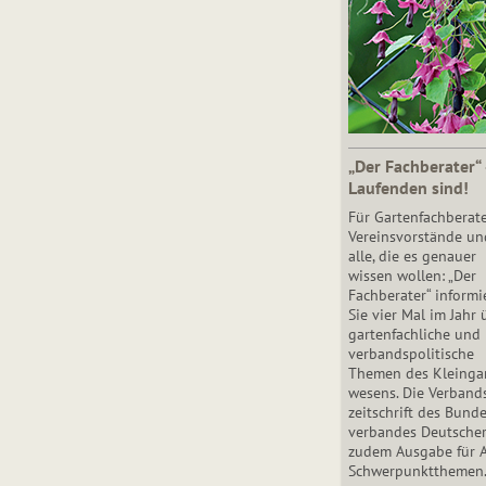
„Der Fachberater“
Laufenden sind!
Für Gartenfachberate
Vereinsvorstände un
alle, die es genauer
wissen wollen: „Der
Fachberater“ informi
Sie vier Mal im Jahr 
gartenfachliche und
verbandspolitische
Themen des Klein­gar
wesens. Die Ver­band
zeit­schrift des Bun­d
ver­ban­des Deutsche
zudem Ausgabe für 
Schwer­punkt­the­men