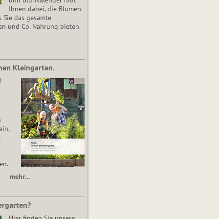
Ihnen dabei, die Blumen
s Sie das gesamte
en und Co. Nahrung bieten
nen Kleingarten.
!
n
in,
t
en.
mehr…
ergarten?
Hier finden Sie unsere