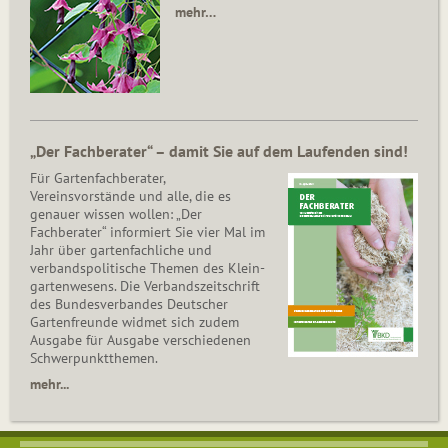
mehr…
„Der Fachberater“ – damit Sie auf dem Laufenden sind!
Für Gartenfachberater,
Vereinsvorstände und alle, die es
genauer wissen wollen: „Der
Fachberater“ informiert Sie vier Mal im
Jahr über gartenfachliche und
verbandspolitische Themen des Klein­
gar­ten­wesens. Die Ver­bands­zeit­schrift
des Bun­des­ver­ban­des Deutscher
Gartenfreunde widmet sich zudem
Ausgabe für Ausgabe verschiedenen
Schwer­punkt­the­men.
mehr...