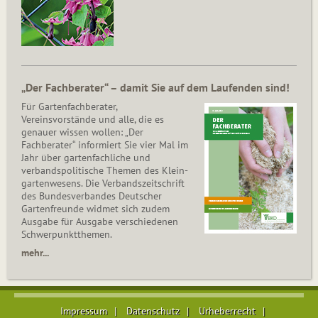
„Der Fachberater“ – damit Sie auf dem Laufenden sind!
Für Gartenfachberater,
Vereinsvorstände und alle, die es
genauer wissen wollen: „Der
Fachberater“ informiert Sie vier Mal im
Jahr über gartenfachliche und
verbandspolitische Themen des Klein­
gar­ten­wesens. Die Ver­bands­zeit­schrift
des Bun­des­ver­ban­des Deutscher
Gartenfreunde widmet sich zudem
Ausgabe für Ausgabe verschiedenen
Schwer­punkt­the­men.
mehr...
Impressum
Datenschutz
Urheberrecht