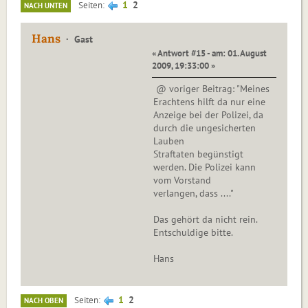
1
2
Seiten
NACH UNTEN
Hans
Gast
« Antwort #15 - am: 01. August
2009, 19:33:00 »
@ voriger Beitrag: "Meines
Erachtens hilft da nur eine
Anzeige bei der Polizei, da
durch die ungesicherten
Lauben
Straftaten begünstigt
werden. Die Polizei kann
vom Vorstand
verlangen, dass ...."
Das gehört da nicht rein.
Entschuldige bitte.
Hans
1
2
Seiten
NACH OBEN