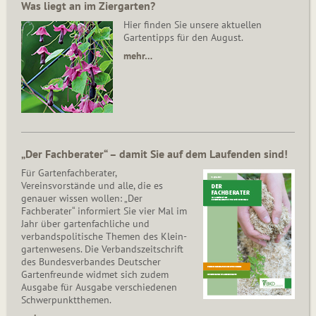
Was liegt an im Ziergarten?
Hier finden Sie unsere aktuellen
Gartentipps für den August.
mehr…
„Der Fachberater“ – damit Sie auf dem Laufenden sind!
Für Gartenfachberater,
Vereinsvorstände und alle, die es
genauer wissen wollen: „Der
Fachberater“ informiert Sie vier Mal im
Jahr über gartenfachliche und
verbandspolitische Themen des Klein­
gar­ten­wesens. Die Ver­bands­zeit­schrift
des Bun­des­ver­ban­des Deutscher
Gartenfreunde widmet sich zudem
Ausgabe für Ausgabe verschiedenen
Schwer­punkt­the­men.