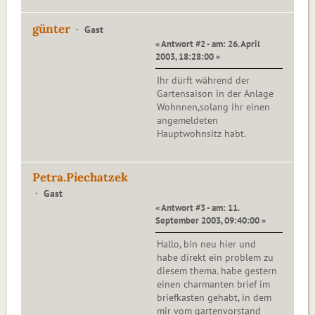
günter
Gast
« Antwort #2 - am: 26. April
2003, 18:28:00 »
Ihr dürft während der
Gartensaison in der Anlage
Wohnnen,solang ihr einen
angemeldeten
Hauptwohnsitz habt.
Petra.Piechatzek
Gast
« Antwort #3 - am: 11.
September 2003, 09:40:00 »
Hallo, bin neu hier und
habe direkt ein problem zu
diesem thema. habe gestern
einen charmanten brief im
briefkasten gehabt, in dem
mir vom gartenvorstand