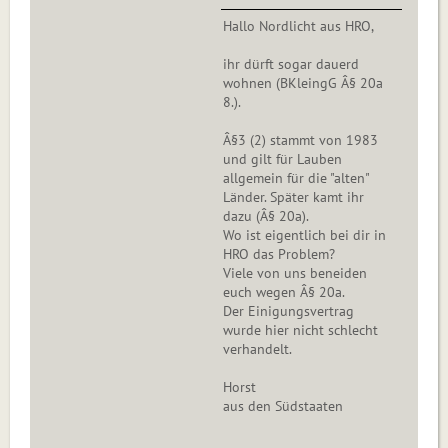
Hallo Nordlicht aus HRO,
ihr dürft sogar dauerd
wohnen (BKleingG Â§ 20a
8.).
Â§3 (2) stammt von 1983
und gilt für Lauben
allgemein für die "alten"
Länder. Später kamt ihr
dazu (Â§ 20a).
Wo ist eigentlich bei dir in
HRO das Problem?
Viele von uns beneiden
euch wegen Â§ 20a.
Der Einigungsvertrag
wurde hier nicht schlecht
verhandelt.
Horst
aus den Südstaaten