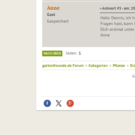
Anne
« Antwort #3 - am: 2
Gast
Hallo Dennis, ich 
Gespeichert
Fragen hast, kann 
Dich erstmal unte
Anne
1
Seiten
NACH OBEN
gartenfreunde.de Forum
»
Kategorien
»
Pflanze
»
Ei
G