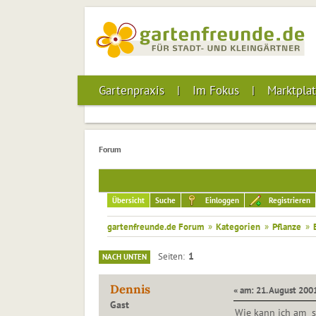
Gartenpraxis
Im Fokus
Marktplat
Forum
Übersicht
Suche
Einloggen
Registrieren
gartenfreunde.de Forum
»
Kategorien
»
Pflanze
»
1
Seiten
NACH UNTEN
Dennis
« am: 21. August 2001
Gast
Wie kann ich am sc