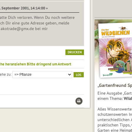
0. September 2001, 14:14:00 »
hatte Dich verloren. Wenn Du noch weitere
ich Dir eine gute Adresse geben, melde
r akotrade@gmx.de bei mir
DRUCKEN
che heranziehen Bitte dringend um Antwort
ehe zu
„Gartenfreund Sp
Eine Ausgabe „Gart
einem Thema:
Wild
Alles Wissenswert
schützenswerten I
unterschiedlichen 
praktischen Tipps,
Garten eine Heimat