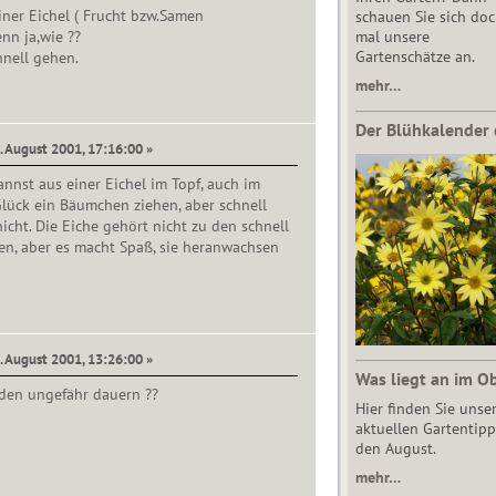
iner Eichel ( Frucht bzw.Samen
schauen Sie sich do
nn ja,wie ??
mal unsere
Gartenschätze an.
hnell gehen.
mehr…
Der Blühkalender 
. August 2001, 17:16:00 »
annst aus einer Eichel im Topf, auch im
lück ein Bäumchen ziehen, aber schnell
icht. Die Eiche gehört nicht zu den schnell
, aber es macht Spaß, sie heranwachsen
. August 2001, 13:26:00 »
Was liegt an im O
 den ungefähr dauern ??
Hier finden Sie unse
aktuellen Gartentipp
den August.
mehr…