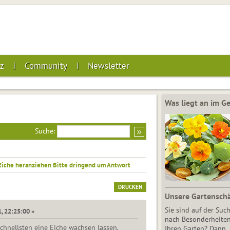
z
Community
Newsletter
Was liegt an im 
Suche:
Eiche heranziehen Bitte dringend um Antwort
DRUCKEN
Unsere Gartensch
Sie sind auf der Suc
, 22:25:00 »
nach Besonderheiten
hnellsten eine Eiche wachsen lassen.
Ihren Garten? Dann