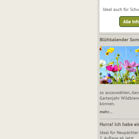
Ideal auch für Sch
Alle Inf
Blühkalender So
so auszuwählen, das
Gartenjahr Wildbien
können.
mehr…
Hurra! Ich habe ei
Ideal für Neupächter
2. Auflage ab jetzt