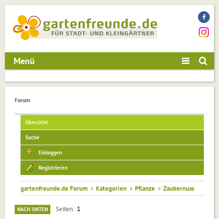
Menü
Forum
Übersicht
Suche
Einloggen
Registrieren
gartenfreunde.de Forum
»
Kategorien
»
Pflanze
»
Zaubernuss
1
Seiten
NACH UNTEN