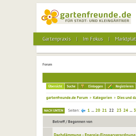
Gartenpraxis
Im Fokus
Marktplat
Forum
Übersicht
Suche
Einloggen
Registrieren
gartenfreunde.de Forum
»
Kategorien
»
Dies und d
1
...
20
21
22
23
24
...
3
Seiten
NACH UNTEN
Betreff
/
Begonnen von
Dachdämmung - Energie-Einsparverordnung