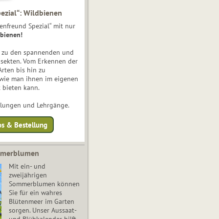
ezial“: Wildbienen
enfreund Spezial“ mit nur
bienen!
e zu den spannenden und
nsekten. Vom Erkennen der
Arten bis hin zu
 wie man ihnen im eigenen
 bieten kann.
ulungen und Lehrgänge.
os & Bestellung
mmerblumen
Mit ein- und
zweijährigen
Sommerblumen können
Sie für ein wahres
Blütenmeer im Garten
sorgen. Unser Aussaat-
und Blühkalender hilft