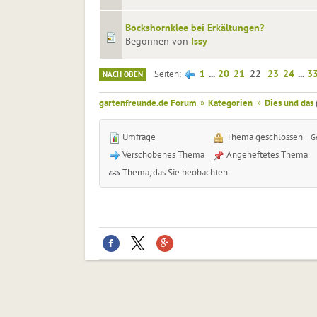
Bockshornklee bei Erkältungen?
Begonnen von
Issy
1
...
20
21
22
23
24
...
3
Seiten
NACH OBEN
gartenfreunde.de Forum
»
Kategorien
»
Dies und das
Umfrage
Thema geschlossen
G
Verschobenes Thema
Angeheftetes Thema
Thema, das Sie beobachten