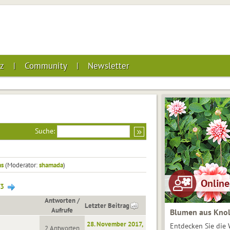
z
Community
Newsletter
Suche:
as
(Moderator:
shamada
)
3
Antworten
/
Letzter Beitrag
Aufrufe
Blumen aus Knol
28. November 2017,
Entdecken Sie die 
2 Antworten