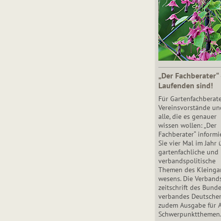
„Der Fachberater“
Laufenden sind!
Für Gartenfachberate
Vereinsvorstände un
alle, die es genauer
wissen wollen: „Der
Fachberater“ informi
Sie vier Mal im Jahr 
gartenfachliche und
verbandspolitische
Themen des Klein­gar
wesens. Die Ver­band
zeit­schrift des Bun­d
ver­ban­des Deutsche
zudem Ausgabe für 
Schwer­punkt­the­men