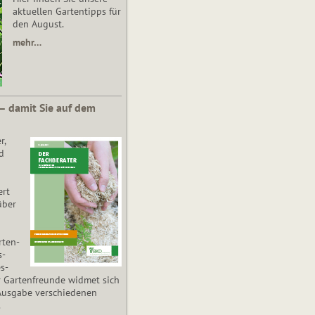
aktuellen Gartentipps für
den August.
mehr…
 – damit Sie auf dem
r,
d
ert
über
­ten­
s­
es­
r Gartenfreunde widmet sich
Ausgabe verschiedenen
.