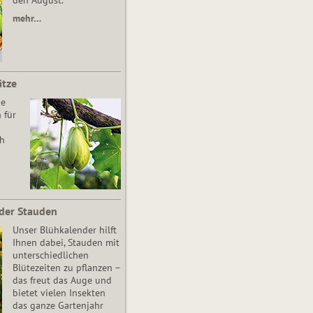
den August.
mehr…
ätze
he
 für
ch
der Stauden
Unser Blühkalender hilft
Ihnen dabei, Stauden mit
unterschiedlichen
Blütezeiten zu pflanzen –
das freut das Auge und
bietet vielen Insekten
das ganze Gartenjahr