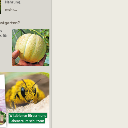
Nahrung.
mehr…
bstgarten?
re
s für