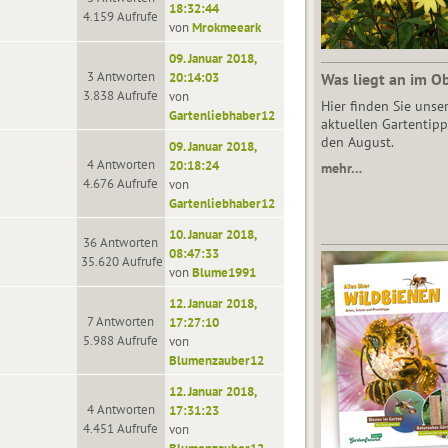
18:32:44
4.159 Aufrufe
von
Mrokmeeark
09. Januar 2018,
3 Antworten
20:14:03
Was liegt an im O
3.838 Aufrufe
von
Hier finden Sie unse
Gartenliebhaber12
aktuellen Gartentipp
den August.
09. Januar 2018,
4 Antworten
20:18:24
mehr…
4.676 Aufrufe
von
Gartenliebhaber12
10. Januar 2018,
36 Antworten
08:47:33
35.620 Aufrufe
von
Blume1991
12. Januar 2018,
7 Antworten
17:27:10
5.988 Aufrufe
von
Blumenzauber12
12. Januar 2018,
4 Antworten
17:31:23
4.451 Aufrufe
von