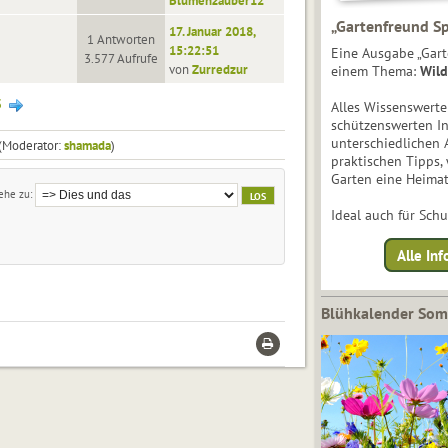
Blumenzauber12
„Gartenfreund Sp
17. Januar 2018,
1 Antworten
15:22:51
Eine Ausgabe „Gart
3.577 Aufrufe
von
Zurredzur
einem Thema:
Wild
3
Alles Wissenswert
schützenswerten I
unterschiedlichen 
(Moderator:
shamada
)
praktischen Tipps,
Garten eine Heimat
ehe zu
Ideal auch für Sch
Alle Inf
Blühkalender So