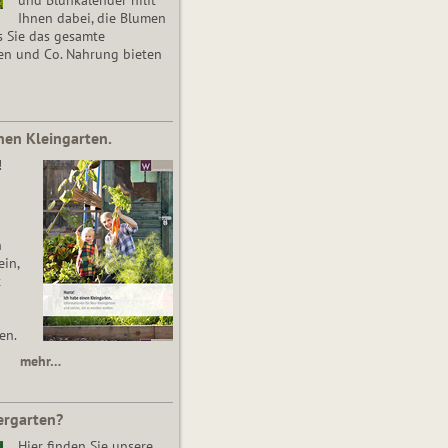
Ihnen dabei, die Blumen
s Sie das gesamte
en und Co. Nahrung bieten
nen Kleingarten.
!
n
in,
t
en.
mehr…
ergarten?
Hier finden Sie unsere