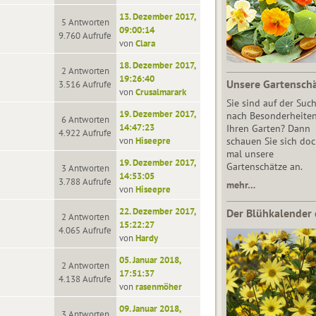
13. Dezember 2017,
5 Antworten
09:00:14
9.760 Aufrufe
von
Clara
18. Dezember 2017,
2 Antworten
19:26:40
Unsere Gartensch
3.516 Aufrufe
von
Crusalmarark
Sie sind auf der Suc
19. Dezember 2017,
nach Besonderheiten
6 Antworten
14:47:23
Ihren Garten? Dann
4.922 Aufrufe
von
Hiseepre
schauen Sie sich do
mal unsere
19. Dezember 2017,
Gartenschätze an.
3 Antworten
14:53:05
3.788 Aufrufe
mehr…
von
Hiseepre
22. Dezember 2017,
Der Blühkalender 
2 Antworten
15:22:27
4.065 Aufrufe
von
Hardy
05. Januar 2018,
2 Antworten
17:51:37
4.138 Aufrufe
von
rasenmöher
09. Januar 2018,
3 Antworten