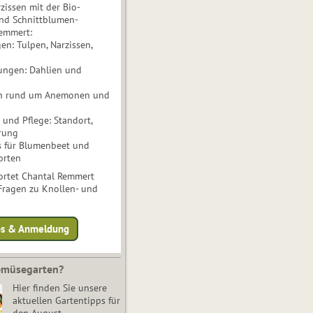
issen mit der Bio-
nd Schnittblumen-
Remmert:
n: Tulpen, Narzissen,
ungen: Dahlien und
n rund um Anemonen und
und Pflege: Standort,
rung
s für Blumenbeet und
orten
rtet Chantal Remmert
 Fragen zu Knollen- und
fos & Anmeldung
Gemüsegarten?
Hier finden Sie unsere
aktuellen Gartentipps für