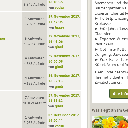
16:10:56
Anemonen und Narz
5.342 Aufrufe
von
vocka
Blumengärtnerin u
Expertin Chantal 
29. November 2017,
► Herbstpflanzunge
1 Antworten
11:57:03
Krokusse
3.792 Aufrufe
von
Jippie
► Frühjahrspflanz
Gladiolen
29. November 2017,
zen
5 Antworten
► Experten-Wisse
16:49:06
5.629 Aufrufe
Ranunkeln
von
gimli
► Optimale Kultur 
Düngung, Bewässe
29. November 2017,
4 Antworten
► Praktische Tipp
16:50:09
4.865 Aufrufe
Kübel, Arten und S
von
gimli
+ Am Ende beantwo
29. November 2017,
Ihre individuellen
4 Antworten
16:52:15
Zwiebelblumen.
4.122 Aufrufe
von
gimli
Alle In
29. November 2017,
7 Antworten
16:55:12
10.039 Aufrufe
von
gimli
Was liegt an im 
02. Dezember 2017,
1 Antworten
14:20:44
3.933 Aufrufe
von
vocka