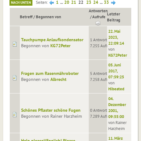
1
...
20
21
22
23
24
...
33
Seiten
NACH UNTEN
Antworten
Letzter
Betreff
/
Begonnen von
/
Aufrufe
Beitrag
22. Mai
2023,
Tauchpumpe Anlaufkondensator
1 Antworten
22:09:14
Begonnen von
KG72Peter
7.255 Aufrufe
von
KG72Peter
05. Juni
2017,
Fragen zum Rasenmähroboter
5 Antworten
07:59:25
Begonnen von
Albrecht
7.258 Aufrufe
von
Hibeated
04.
Dezember
Schönes Pflaster schöne Fugen
0 Antworten
2001,
Begonnen von Rainer Harzheim
7.289 Aufrufe
09:55:00
von Rainer
Harzheim
11. März
Help please!(English! Please