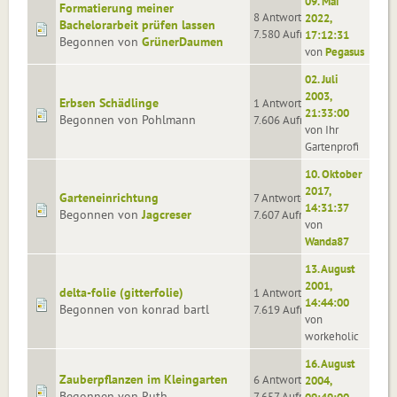
09. Mai
Formatierung meiner
8 Antworten
2022,
Bachelorarbeit prüfen lassen
7.580 Aufrufe
17:12:31
Begonnen von
GrünerDaumen
von
Pegasus
02. Juli
2003,
Erbsen Schädlinge
1 Antworten
21:33:00
Begonnen von Pohlmann
7.606 Aufrufe
von Ihr
Gartenprofi
10. Oktober
2017,
Garteneinrichtung
7 Antworten
14:31:37
Begonnen von
Jagcreser
7.607 Aufrufe
von
Wanda87
13. August
2001,
delta-folie (gitterfolie)
1 Antworten
14:44:00
Begonnen von konrad bartl
7.619 Aufrufe
von
workeholic
16. August
Zauberpflanzen im Kleingarten
6 Antworten
2004,
Begonnen von Ruth
7.657 Aufrufe