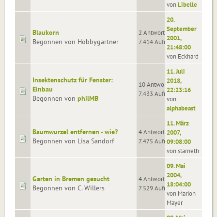
von
Libelle
20.
September
Blaukorn
2 Antworten
2001,
Begonnen von Hobbygärtner
7.414 Aufrufe
21:48:00
von Eckhard
11. Juli
Insektenschutz für Fenster:
2018,
10 Antworten
Einbau
22:23:16
7.433 Aufrufe
Begonnen von
philMB
von
alphabeast
11. März
Baumwurzel entfernen - wie?
4 Antworten
2007,
Begonnen von Lisa Sandorf
7.475 Aufrufe
09:08:00
von starneth
09. Mai
2004,
Garten in Bremen gesucht
4 Antworten
18:04:00
Begonnen von C. Willers
7.529 Aufrufe
von Marion
Mayer