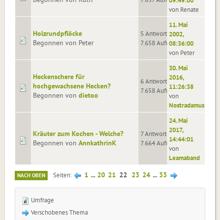
09:49:00
von Renate
11. Mai
Holzrundpflöcke
5 Antworten
2002,
Begonnen von Peter
7.658 Aufrufe
08:36:00
von Peter
30. Mai
Heckenschere für
2016,
6 Antworten
hochgewachsene Hecken?
11:26:38
7.658 Aufrufe
Begonnen von
dietoo
von
Nostradamus
24. Mai
2017,
Kräuter zum Kochen - Welche?
7 Antworten
14:44:01
Begonnen von
AnnkathrinK
7.664 Aufrufe
von
Leamaband
1
...
20
21
22
23
24
...
33
Seiten
NACH OBEN
Umfrage
Verschobenes Thema