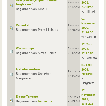
2 Antworten
2001,
forgive me!)
7.312 Aufrufe
23:00:56
Begonnen von NinaH
von NinaH
02.
November
Ranunkel
1 Antworten
2000,
Begonnen von Peter Michaek
7.320 Aufrufe
21:44:56
von Carolin
17. März
Wasserplege
2 Antworten
2005,
Begonnen von Alfred Henke
7.342 Aufrufe
17:12:00
von weinelt
03. April
Igel überwintern
2006,
7 Antworten
Begonnen von Unsleber
20:40:00
7.345 Aufrufe
Margarete
von
Margarete
17.
November
Eigene Terrasse
7 Antworten
2021,
Begonnen von
herbertha
7.369 Aufrufe
15:31:11