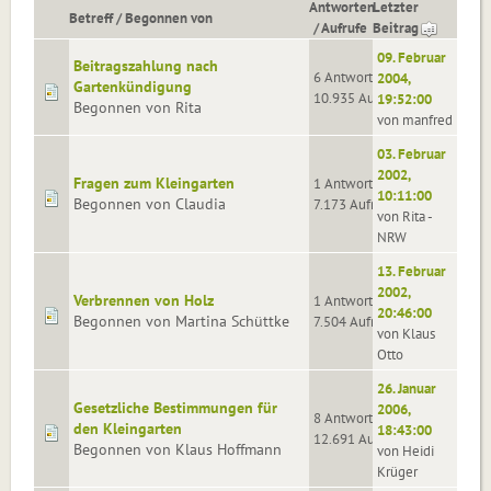
Antworten
Letzter
Betreff
/
Begonnen von
/
Aufrufe
Beitrag
09. Februar
Beitragszahlung nach
6 Antworten
2004,
Gartenkündigung
10.935 Aufrufe
19:52:00
Begonnen von Rita
von manfred
03. Februar
2002,
Fragen zum Kleingarten
1 Antworten
10:11:00
Begonnen von Claudia
7.173 Aufrufe
von Rita -
NRW
13. Februar
2002,
Verbrennen von Holz
1 Antworten
20:46:00
Begonnen von Martina Schüttke
7.504 Aufrufe
von Klaus
Otto
26. Januar
Gesetzliche Bestimmungen für
2006,
8 Antworten
den Kleingarten
18:43:00
12.691 Aufrufe
Begonnen von Klaus Hoffmann
von Heidi
Krüger