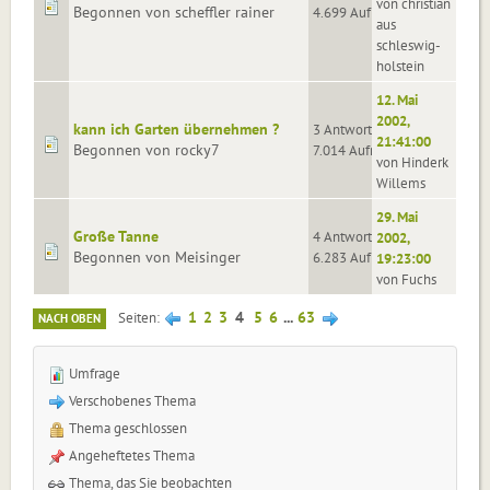
von christian
Begonnen von scheffler rainer
4.699 Aufrufe
aus
schleswig-
holstein
12. Mai
2002,
kann ich Garten übernehmen ?
3 Antworten
21:41:00
Begonnen von rocky7
7.014 Aufrufe
von Hinderk
Willems
29. Mai
Große Tanne
4 Antworten
2002,
Begonnen von Meisinger
6.283 Aufrufe
19:23:00
von Fuchs
1
2
3
4
5
6
...
63
Seiten
NACH OBEN
Umfrage
Verschobenes Thema
Thema geschlossen
Angeheftetes Thema
Thema, das Sie beobachten