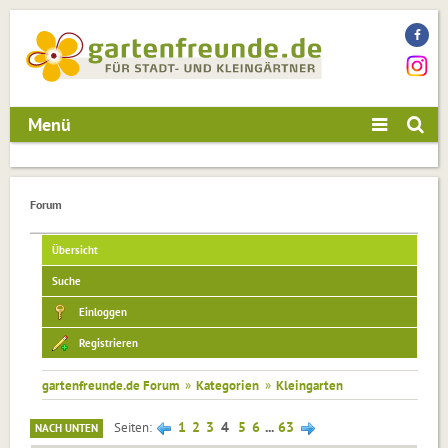
Menü
Forum
Übersicht
Suche
Einloggen
Registrieren
gartenfreunde.de Forum
»
Kategorien
»
Kleingarten
1
2
3
4
5
6
...
63
Seiten
NACH UNTEN