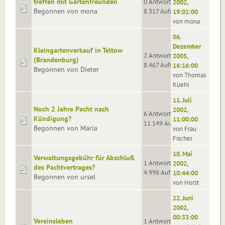
treffen mit Gartenfreunden
0 Antworten
2002,
Begonnen von mona
8.317 Aufrufe
19:01:00
von mona
06.
Dezember
Kleingartenverkauf in Teltow
2 Antworten
2005,
(Brandenburg)
8.467 Aufrufe
16:16:00
Begonnen von Dieter
von Thomas
Kuehl
11. Juli
Noch 2 Jahre Pacht nach
2002,
6 Antworten
Kündigung?
11:00:00
11.149 Aufrufe
Begonnen von Maria
von Frau
Fischer
10. Mai
Verwaltungsgebühr für Abschluß
1 Antworten
2002,
des Pachtvertrages?
4.998 Aufrufe
10:44:00
Begonnen von ursel
von Horst
22. Juni
2002,
00:33:00
Vereinsleben
1 Antworten