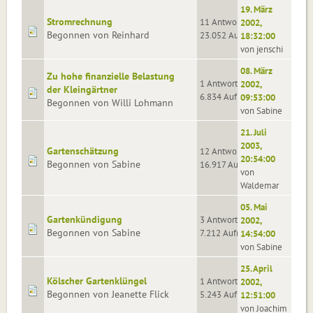
19. März
Stromrechnung
11 Antworten
2002,
Begonnen von Reinhard
23.052 Aufrufe
18:32:00
von jenschi
08. März
Zu hohe finanzielle Belastung
1 Antworten
2002,
der Kleingärtner
6.834 Aufrufe
09:53:00
Begonnen von Willi Lohmann
von Sabine
21. Juli
2003,
Gartenschätzung
12 Antworten
20:54:00
Begonnen von Sabine
16.917 Aufrufe
von
Waldemar
05. Mai
Gartenkündigung
3 Antworten
2002,
Begonnen von Sabine
7.212 Aufrufe
14:54:00
von Sabine
25. April
Kölscher Gartenklüngel
1 Antworten
2002,
Begonnen von Jeanette Flick
5.243 Aufrufe
12:51:00
von Joachim