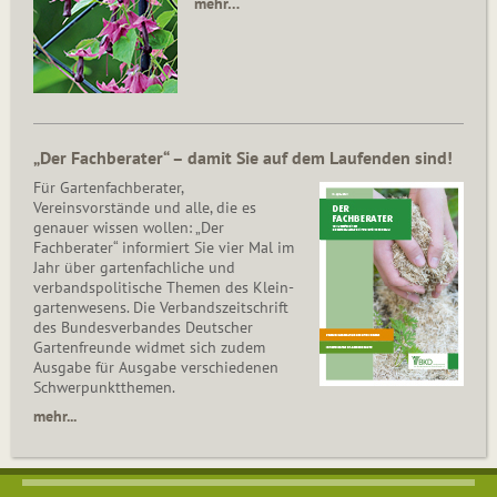
mehr…
„Der Fachberater“ – damit Sie auf dem Laufenden sind!
Für Gartenfachberater,
Vereinsvorstände und alle, die es
genauer wissen wollen: „Der
Fachberater“ informiert Sie vier Mal im
Jahr über gartenfachliche und
verbandspolitische Themen des Klein­
gar­ten­wesens. Die Ver­bands­zeit­schrift
des Bun­des­ver­ban­des Deutscher
Gartenfreunde widmet sich zudem
Ausgabe für Ausgabe verschiedenen
Schwer­punkt­the­men.
mehr...