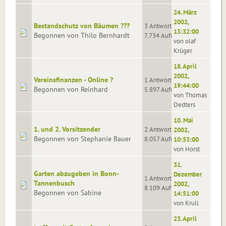
24. März
2002,
Bestandschutz von Bäumen ???
3 Antworten
13:32:00
Begonnen von Thilo Bernhardt
7.734 Aufrufe
von olaf
Krüger
18. April
2002,
Vereinsfinanzen - Online ?
1 Antworten
19:44:00
Begonnen von Reinhard
5.897 Aufrufe
von Thomas
Dedters
10. Mai
1. und 2. Vorsitzender
2 Antworten
2002,
Begonnen von Stephanie Bauer
8.057 Aufrufe
10:53:00
von Horst
31.
Garten abzugeben in Bonn-
Dezember
1 Antworten
Tannenbusch
2002,
8.109 Aufrufe
Begonnen von Sabine
14:51:00
von Krull
23. April