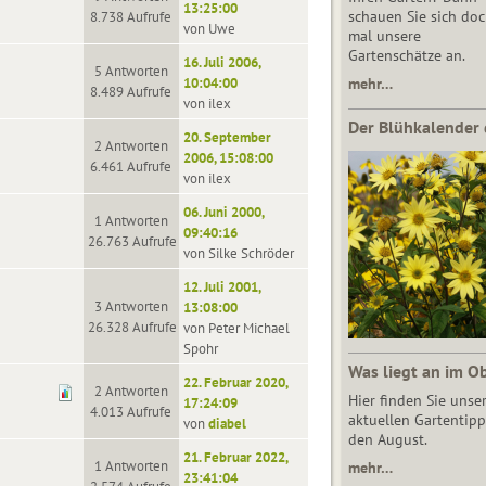
13:25:00
schauen Sie sich do
8.738 Aufrufe
von Uwe
mal unsere
Gartenschätze an.
16. Juli 2006,
5 Antworten
10:04:00
mehr…
8.489 Aufrufe
von ilex
Der Blühkalender 
20. September
2 Antworten
2006, 15:08:00
6.461 Aufrufe
von ilex
06. Juni 2000,
1 Antworten
09:40:16
26.763 Aufrufe
von Silke Schröder
12. Juli 2001,
3 Antworten
13:08:00
26.328 Aufrufe
von Peter Michael
Spohr
Was liegt an im O
22. Februar 2020,
2 Antworten
Hier finden Sie unse
17:24:09
4.013 Aufrufe
aktuellen Gartentipp
von
diabel
den August.
21. Februar 2022,
1 Antworten
mehr…
23:41:04