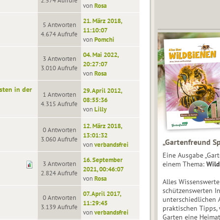
2.574 Aufrufe
von
Rosa
21. März 2018,
5 Antworten
11:10:07
4.674 Aufrufe
von
Pomchi
04. Mai 2022,
3 Antworten
20:27:07
3.010 Aufrufe
von
Rosa
sten in der
29. April 2012,
1 Antworten
08:55:36
4.315 Aufrufe
von
Lilly
12. März 2018,
0 Antworten
13:01:32
3.060 Aufrufe
„Gartenfreund Sp
von
verbandsfrei
Eine Ausgabe „Gart
16. September
3 Antworten
einem Thema:
Wild
2021, 00:46:07
2.824 Aufrufe
von
Rosa
Alles Wissenswert
schützenswerten I
07. April 2017,
0 Antworten
unterschiedlichen 
11:29:45
3.139 Aufrufe
praktischen Tipps,
von
verbandsfrei
Garten eine Heimat