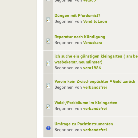
Begonnen von
velo89
Düngen mit Pferdemist?
Begonnen von
VenditoLoon
Reparatur nach Kündigung
Begonnen von
Venuskara
ich suche ein günstigen kleingarten ( am be
wasbekerstr. neumünster)
Begonnen von
vera1986
Verein kein Zwischenpächter = Geld zurück
Begonnen von
verbandsfrei
Wald-/Parkbäume im Kleingarten
Begonnen von
verbandsfrei
Umfrage zu Pachtinstrumenten
Begonnen von
verbandsfrei