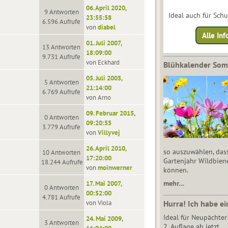
06. April 2020,
9 Antworten
Ideal auch für Sch
23:55:58
6.596 Aufrufe
von
diabel
Alle Inf
01. Juli 2007,
13 Antworten
18:09:00
9.731 Aufrufe
von Eckhard
Blühkalender So
05. Juli 2005,
5 Antworten
21:14:00
6.769 Aufrufe
von Arno
09. Februar 2015,
0 Antworten
09:20:55
3.779 Aufrufe
von
Villyvej
26. April 2010,
so auszuwählen, das
10 Antworten
17:20:00
Gartenjahr Wildbien
18.244 Aufrufe
von
moinwerner
können.
mehr…
17. Mai 2007,
0 Antworten
00:52:00
4.781 Aufrufe
von Viola
Hurra! Ich habe ei
Ideal für Neupächter
24. Mai 2009,
3 Antworten
2. Auflage ab jetzt