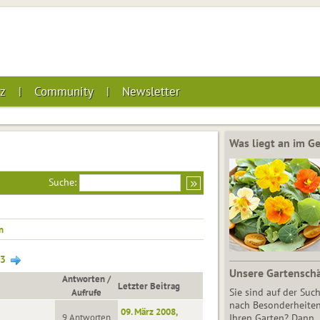
z
Community
Newsletter
Was liegt an im 
Suche:
n
3
Unsere Gartensch
Antworten
/
Letzter Beitrag
Aufrufe
Sie sind auf der Suc
nach Besonderheiten
09. März 2008,
9 Antworten
Ihren Garten? Dann