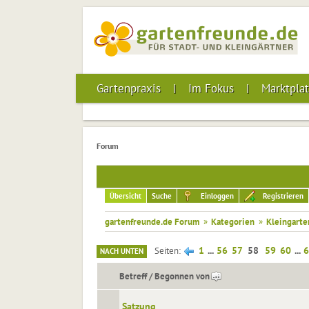
Gartenpraxis
Im Fokus
Marktplat
Forum
Übersicht
Suche
Einloggen
Registrieren
gartenfreunde.de Forum
»
Kategorien
»
Kleingarte
1
...
56
57
58
59
60
...
6
Seiten
NACH UNTEN
Betreff
/
Begonnen von
Satzung