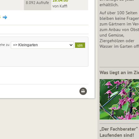
16:04:00
8.092 Aufrufe
erhältlich.
von Kaffi
Auf über 100 Seiten
3
bleiben keine Frage
zum Gärtnern im Vere
zum Anbau von Obs
und Gemüse,
Ziergehölzen oder
ehe zu
Wasser im Garten off
Was liegt an im Zi
„Der Fachberater“
Laufenden sind!