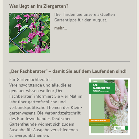
Was liegt an im Ziergarten?
Hier finden Sie unsere aktuellen
Gartentipps für den August.
mehr…
„Der Fachberater“ – damit Sie auf dem Laufenden sind!
Für Gartenfachberater,
Vereinsvorstände und alle, die es
genauer wissen wollen: „Der
Fachberater“ informiert Sie vier Mal im
Jahr über gartenfachliche und
verbandspolitische Themen des Klein­
gar­ten­wesens. Die Ver­bands­zeit­schrift
des Bun­des­ver­ban­des Deutscher
Gartenfreunde widmet sich zudem
Ausgabe für Ausgabe verschiedenen
Schwer­punkt­the­men.