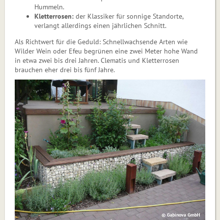
Hummeln.
Kletterrosen:
der Klassiker für sonnige Standorte,
verlangt allerdings einen jährlichen Schnitt.
Als Richtwert für die Geduld: Schnellwachsende Arten wie
Wilder Wein oder Efeu begrünen eine zwei Meter hohe Wand
in etwa zwei bis drei Jahren. Clematis und Kletterrosen
brauchen eher drei bis fünf Jahre.
© Gabinova GmbH