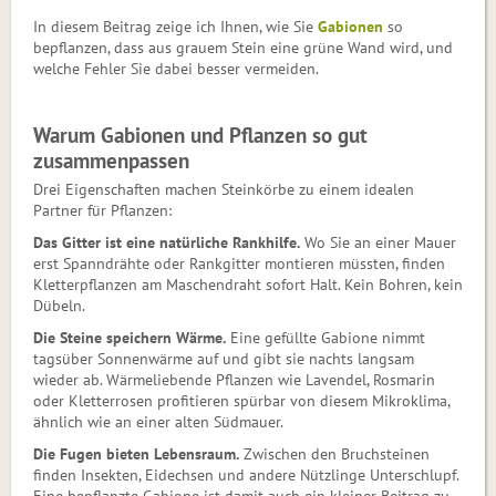
In diesem Beitrag zeige ich Ihnen, wie Sie
Gabionen
so
bepflanzen, dass aus grauem Stein eine grüne Wand wird, und
welche Fehler Sie dabei besser vermeiden.
Warum Gabionen und Pflanzen so gut
zusammenpassen
Drei Eigenschaften machen Steinkörbe zu einem idealen
Partner für Pflanzen:
Das Gitter ist eine natürliche Rankhilfe.
Wo Sie an einer Mauer
erst Spanndrähte oder Rankgitter montieren müssten, finden
Kletterpflanzen am Maschendraht sofort Halt. Kein Bohren, kein
Dübeln.
Die Steine speichern Wärme.
Eine gefüllte Gabione nimmt
tagsüber Sonnenwärme auf und gibt sie nachts langsam
wieder ab. Wärmeliebende Pflanzen wie Lavendel, Rosmarin
oder Kletterrosen profitieren spürbar von diesem Mikroklima,
ähnlich wie an einer alten Südmauer.
Die Fugen bieten Lebensraum.
Zwischen den Bruchsteinen
finden Insekten, Eidechsen und andere Nützlinge Unterschlupf.
Eine bepflanzte Gabione ist damit auch ein kleiner Beitrag zu