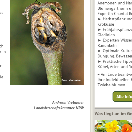
Anemonen und Narz
Blumengärtnerin u
us
Expertin Chantal 
► Herbstpflanzunge
Krokusse
► Frühjahrspflanz
Gladiolen
► Experten-Wisse
Ranunkeln
ch
► Optimale Kultur 
n in
Düngung, Bewässe
► Praktische Tipp
r
Kübel, Arten und S
+ Am Ende beantwo
ie
Ihre individuellen
Foto: Vietmeier
Zwiebelblumen.
Alle In
Andreas Vietmeier
Landwirtschaftskammer NRW
Was liegt an im 