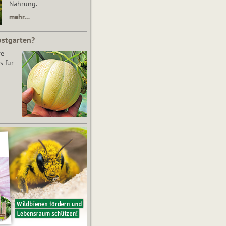
Nahrung.
mehr…
bstgarten?
re
s für