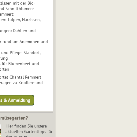
issen mit der Bio-
nd Schnittblumen-
Remmert:
n: Tulpen, Narzissen,
ungen: Dahlien und
n rund um Anemonen und
und Pflege: Standort,
rung
s für Blumenbeet und
orten
rtet Chantal Remmert
 Fragen zu Knollen- und
fos & Anmeldung
Gemüsegarten?
Hier finden Sie unsere
aktuellen Gartentipps für