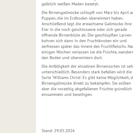
gelblich weißen Maden besetzt.
Die Birnengallmücke schlüpft von März bis April a
Puppen, die im Erdboden überwintert haben.
Anschließend legt die erwachsene Gallmücke ihre
Eier in die noch geschlossene oder sich gerade
öffnende Birnenblüte ab. Die geschlüpften Larven
bohren sich dann in den Fruchtknoten ein und
zerfressen später das Innere des Fruchtfleischs. Na
einigen Wochen verlassen sie die Früchte, wander
den Boden und überwintern dort.
Die Anfälligkeit der einzelnen Birnensorten ist seh
unterschiedlich. Besonders stark befallen wird die
Sorte ‘Williams Christ’. Es gibt keine Möglichkeit, d
Birnengallmücke direkt zu bekämpfen. Sie sollten
aber die vorzeitig abgefallenen Früchte gründlich
einsammeln und beseitigen.
Stand: 29.05.2026