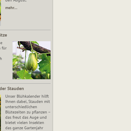
den August.
mehr…
ätze
he
 für
ch
der Stauden
Unser Blühkalender hilft
Ihnen dabei, Stauden mit
unterschiedlichen
Blütezeiten zu pflanzen –
das freut das Auge und
bietet vielen Insekten
das ganze Gartenjahr