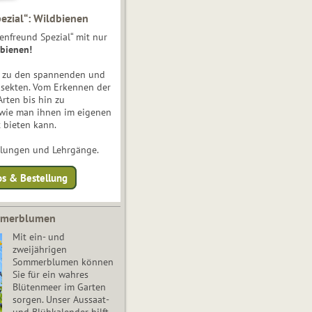
ezial“: Wildbienen
enfreund Spezial“ mit nur
bienen!
e zu den spannenden und
nsekten. Vom Erkennen der
Arten bis hin zu
 wie man ihnen im eigenen
 bieten kann.
ulungen und Lehrgänge.
os & Bestellung
mmerblumen
Mit ein- und
zweijährigen
Sommerblumen können
Sie für ein wahres
Blütenmeer im Garten
sorgen. Unser Aussaat-
und Blühkalender hilft