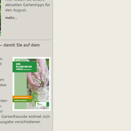
aktuellen Gartentipps für
den August.
mehr…
 – damit Sie auf dem
r,
d
ert
über
­ten­
s­
es­
r Gartenfreunde widmet sich
Ausgabe verschiedenen
.