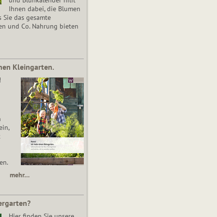
Ihnen dabei, die Blumen
s Sie das gesamte
en und Co. Nahrung bieten
nen Kleingarten.
!
n
in,
t
en.
mehr…
ergarten?
Hier finden Sie unsere