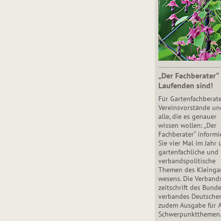
„Der Fachberater“
Laufenden sind!
Für Gartenfachberate
Vereinsvorstände un
alle, die es genauer
wissen wollen: „Der
Fachberater“ informi
Sie vier Mal im Jahr 
gartenfachliche und
verbandspolitische
Themen des Klein­gar
wesens. Die Ver­band
zeit­schrift des Bun­d
ver­ban­des Deutsche
zudem Ausgabe für 
Schwer­punkt­the­men