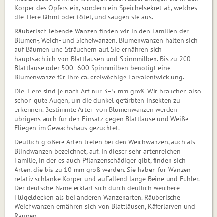
Körper des Opfers ein, sondern ein Speichel­sekret ab, welches
die Tiere lähmt oder tö­tet, und saugen sie aus.
Räuberisch lebende Wanzen finden wir in den Familien der
Blumen-, Weich- und Sichelwanzen. Blumenwanzen halten sich
auf Bäumen und Sträuchern auf. Sie ernähren sich
hauptsächlich von Blatt­läu­sen und Spinnmilben. Bis zu 200
Blattläuse oder 500–600 Spinn­mil­ben benötigt eine
Blumenwanze für ihre ca. dreiwöchige Larvalent­wicklung.
Die Tiere sind je nach Art nur 3–5 mm groß. Wir brauchen also
schon gute Augen, um die dunkel gefärbten Insekten zu
erkennen. Bestimmte Arten von Blumenwanzen werden
übrigens auch für den Einsatz gegen Blattläuse und Weiße
Fliegen im Gewächshaus gezüchtet.
Deutlich größere Arten treten bei den Weichwanzen, auch als
Blindwanzen bezeichnet, auf. In dieser sehr artenreichen
Familie, in der es auch Pflanzenschädiger gibt, finden sich
Arten, die bis zu 10 mm groß werden. Sie haben für Wanzen
relativ schlanke Körper und auffallend lange Beine und Fühler.
Der deutsche ­Name erklärt sich durch deutlich weichere
Flügeldecken als bei anderen Wanzenarten. Räuberische
Weichwanzen ernähren sich von Blattläusen, Käfer­larven und
Raupen.