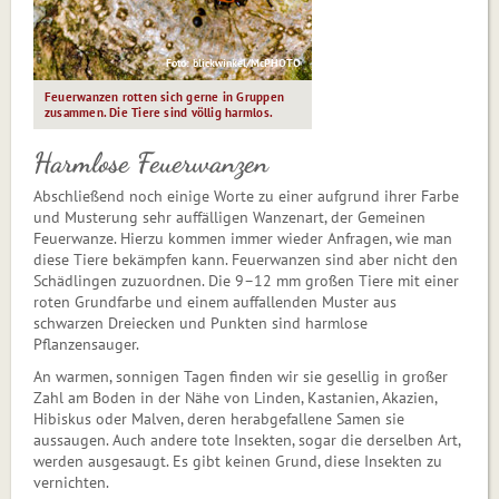
Foto: blickwinkel/McPHOTO
Feuerwanzen rotten sich gerne in Gruppen
zusammen. Die Tiere sind völlig harmlos.
Harmlose Feuerwanzen
Abschließend noch einige Worte zu einer aufgrund ihrer Farbe
und Musterung sehr auffälligen Wanzenart, der Gemeinen
Feuerwanze. Hier­zu kommen immer wieder Anfragen, wie man
diese Tiere bekämpfen kann. Feuerwanzen sind aber nicht den
Schädlingen zuzuordnen. Die 9–12 mm großen Tiere mit einer
roten Grundfarbe und einem auffallenden Muster aus
schwarzen Dreiecken und Punkten sind harmlose
Pflanzensauger.
An warmen, sonnigen Tagen finden wir sie gesellig in großer
Zahl am Boden in der Nähe von Linden, Kastanien, Akazien,
Hibiskus oder Mal­ven, deren herabgefallene Samen sie
aussaugen. Auch andere tote Insekten, sogar die derselben Art,
werden ausgesaugt. Es gibt keinen Grund, diese Insekten zu
vernichten.