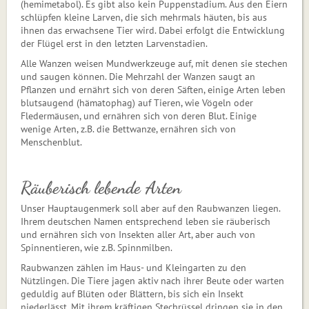
(hemime­ta­bol). Es gibt also kein Puppenstadium. Aus den Eiern
schlüpfen kleine Larven, die sich mehrmals häuten, bis aus
ihnen das er­wach­sene Tier wird. Dabei erfolgt die Entwicklung
der Flügel erst in den letzten Larvenstadien.
Alle Wanzen weisen Mundwerkzeuge auf, mit denen sie stechen
und saugen können. Die Mehrzahl der Wanzen saugt an
Pflanzen und ernährt sich von deren Säften, einige Arten leben
blutsaugend (hämatophag) auf Tieren, wie Vögeln oder
Fledermäusen, und ernähren sich von deren Blut. Einige
wenige Arten, z.B. die Bett­wanze, ernähren sich von
Menschenblut.
Räuberisch lebende Arten
Unser Hauptaugenmerk soll aber auf den Raubwanzen liegen.
Ihrem deutschen Namen entsprechend leben sie räuberisch
und ernähren sich von Insekten aller Art, aber auch von
Spinnentieren, wie z.B. Spinnmilben.
Raubwanzen zählen im Haus- und Kleingarten zu den
Nützlingen. Die Tiere jagen aktiv nach ihrer Beute oder warten
geduldig auf Blüten oder Blättern, bis sich ein Insekt
niederlässt. Mit ihrem kräftigen Stechrüssel dringen sie in den