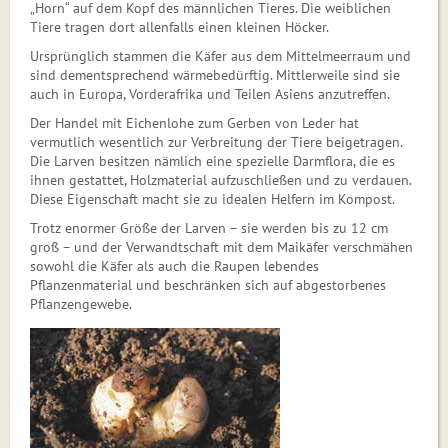
„Horn“ auf dem Kopf des männlichen Tieres. Die weiblichen
Tiere tragen dort allenfalls einen kleinen Höcker.
Ursprünglich stammen die Käfer aus dem Mit­tel­meer­raum und
sind dementsprechend wärmebedürftig. Mittlerweile sind sie
auch in Europa, Vorderafrika und Teilen ­Asiens anzutreffen.
Der Handel mit Eichenlohe zum Gerben von Leder hat
vermutlich wesentlich zur Verbreitung der Tiere bei­ge­tra­gen.
Die Larven besitzen nämlich eine spezielle Darmflora, die es
ihnen gestattet, Holzmaterial aufzuschließen und zu verdauen.
Diese Eigenschaft macht sie zu idealen Helfern im Kompost.
Trotz enormer Größe der Larven – sie werden bis zu 12 cm
groß – und der Verwandtschaft mit dem Mai­käfer verschmähen
sowohl die Käfer als auch die Raupen lebendes
Pflanzenmaterial und beschränken sich auf abgestorbenes
Pflanzenge­webe.