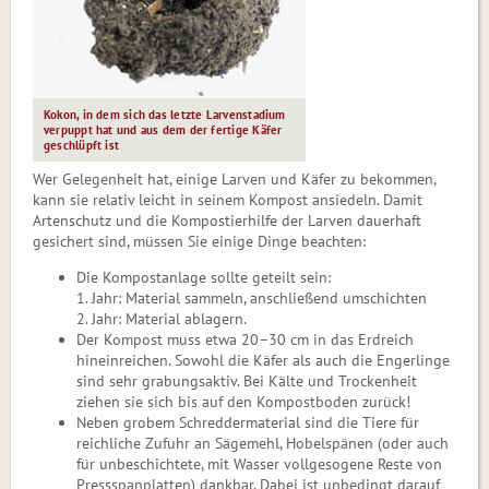
Kokon, in dem sich das letzte Larvenstadium
verpuppt hat und aus dem der fertige Käfer
geschlüpft ist
Wer Gelegenheit hat, einige Larven und Käfer zu bekommen,
kann sie relativ leicht in seinem Kompost ansiedeln. Damit
Artenschutz und die Kompostierhilfe der Larven dau­erhaft
gesichert sind, müssen Sie einige Dinge beachten:
Die Kompostanlage sollte geteilt sein:
1. Jahr: Material sammeln, anschließend umschichten
2. Jahr: Material ablagern.
Der Kompost muss etwa 20–30 cm in das Erdreich
hineinreichen. Sowohl die Käfer als auch die Enger­linge
sind sehr grabungsaktiv. Bei Kälte und Trockenheit
ziehen sie sich bis auf den Kompostboden zurück!
Neben grobem Schreddermateri­al sind die Tiere für
reichliche Zufuhr an Sägemehl, Ho­bel­spä­nen (oder auch
für unbeschichte­te, mit Wasser vollgesogene Res­te von
Pressspanplatten) dankbar. Dabei ist unbedingt darauf