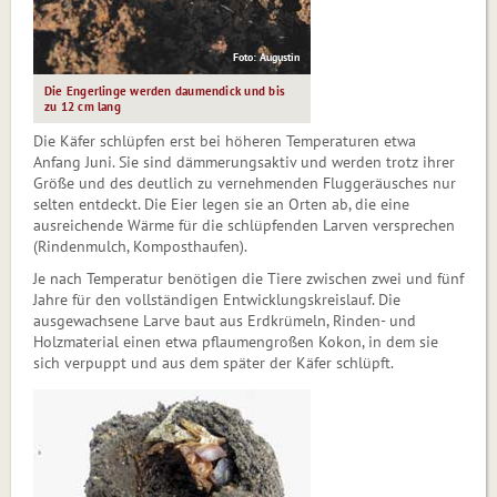
Foto: Augustin
Die Engerlinge werden daumendick und bis
zu 12 cm lang
Die Käfer schlüpfen erst bei höheren Temperaturen etwa
Anfang Juni. Sie sind dämmerungsaktiv und wer­den trotz ihrer
Größe und des deutlich zu ver­neh­men­den Fluggeräusches nur
selten entdeckt. Die Eier le­gen sie an Orten ab, die eine
ausreichende Wärme für die schlüpfen­den Larven versprechen
(Rindenmulch, Komposthaufen).
Je nach Temperatur benötigen die Tiere zwischen zwei und fünf
Jahre für den vollständigen Entwicklungs­kreislauf. Die
ausgewachsene Larve baut aus Erd­krü­meln, Rinden- und
Holzmaterial einen etwa pflaumen­großen Kokon, in dem sie
sich verpuppt und aus dem später der Käfer schlüpft.