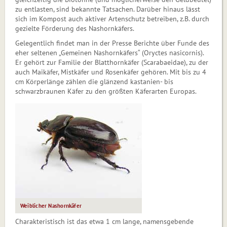
zu entlasten, sind bekannte Tatsachen. Darüber hinaus lässt
sich im Kompost auch aktiver Ar­ten­­schutz betreiben, z.B. durch
gezielte Förderung des Nashornkäfers.
Gelegentlich findet man in der Presse Berichte über Funde des
eher seltenen „Gemeinen Nashorn­kä­fers“ (Oryctes nasicornis).
Er ge­hört zur Familie der Blatthornkäfer (Scarabaeidae), zu der
auch Maikäfer, Mist­käfer und Rosenkäfer gehören. Mit bis zu 4
cm Körperlänge zählen die glänzend kastanien- bis
schwarzbraunen Käfer zu den größten Käferarten Europas.
Weiblicher Nashornkäfer
Charakteristisch ist das etwa 1 cm lange, namens­ge­ben­de