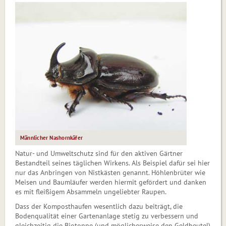
Männlicher Nashornkäfer
Natur- und Umweltschutz sind für den aktiven Gärtner
Bestandteil seines täglichen Wirkens. Als Beispiel dafür sei hier
nur das Anbringen von Nist­kästen genannt. Höhlenbrüter wie
Meisen und Baum­läufer werden hiermit gefördert und danken
es mit fleißigem Absammeln ungeliebter Raupen.
Dass der Komposthaufen wesent­lich dazu beiträgt, die
Bodenquali­tät einer Gartenanlage stetig zu ­ver­bessern und
gleichzeitig die Bioton­ne (und möglicherweise den Geldbeutel)