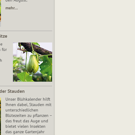
den August.
mehr…
ätze
he
 für
ch
der Stauden
Unser Blühkalender hilft
Ihnen dabei, Stauden mit
unterschiedlichen
Blütezeiten zu pflanzen –
das freut das Auge und
bietet vielen Insekten
das ganze Gartenjahr