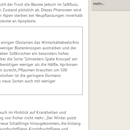
mehr...
scht der Frost die Bäume jedoch im Saftfluss,
en Zustand plötzlich ab. Dieses Phänomen wird
er Alpen sterben bei Neupflanzungen innerhalb
gbäume an Apoplexie.
einigen Obst­arten das Winterkältebedürfnis
ss weniger Blütenknospen austreiben und der
 haben Süßkirschen ein besonders hohes
bei die Sorte ‘Schneiders Späte Knorpel’ am
s’ benötigen weniger als die Hälfte. Aprikosen
en zurecht, Pflaumen brauchen um 500
wischen ist die geringere Dormanz
ass neue Sorten auch mit weniger
ch im Hinblick auf Krankheiten und
ng von früher nicht mehr: „Der Winter putzt
le neue Schädlinge hinzugekommen, die bislang
ussfruchtfliege, Kirschfruchtfliege und