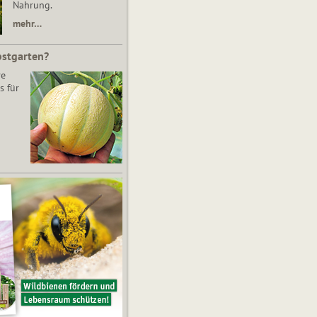
Nahrung.
mehr…
bstgarten?
re
s für