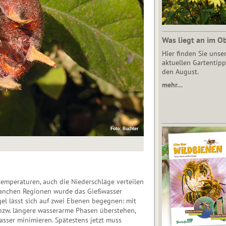
Was liegt an im O
Hier finden Sie unse
aktuellen Gartentipp
den August.
mehr…
Foto: Buchter
mperaturen, auch die Niederschläge verteilen
 manchen Regionen wurde das Gießwasser
l lässt sich auf zwei Ebenen begegnen: mit
bzw. längere wasserarme Phasen überstehen,
ser minimieren. Spätestens jetzt muss