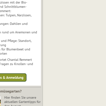
issen mit der Bio-
nd Schnittblumen-
Remmert:
n: Tulpen, Narzissen,
ungen: Dahlien und
n rund um Anemonen und
und Pflege: Standort,
rung
s für Blumenbeet und
orten
rtet Chantal Remmert
 Fragen zu Knollen- und
fos & Anmeldung
Gemüsegarten?
Hier finden Sie unsere
aktuellen Gartentipps für