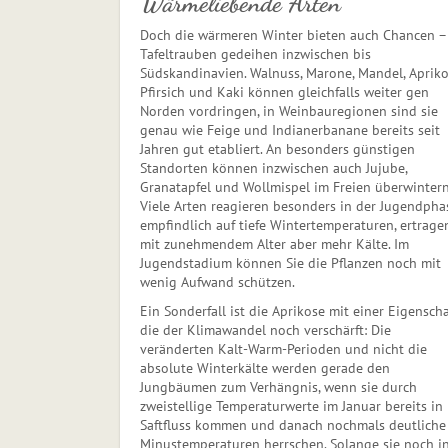
Wärmeliebende Arten
Doch die wärmeren Winter bieten auch Chancen –
Tafeltrauben gedeihen inzwischen bis
Südskandinavien. Walnuss, Marone, Mandel, Apriko
Pfirsich und Kaki können gleichfalls weiter gen
Norden vordringen, in Weinbauregionen sind sie
genau wie Feige und Indianerbanane bereits seit
Jahren gut etabliert. An besonders günstigen
Standorten können inzwischen auch Jujube,
Granatapfel und Wollmispel im Freien überwintern
Viele Arten reagieren besonders in der Jugendpha
empfindlich auf tiefe Wintertemperaturen, ertrage
mit zunehmendem Alter aber mehr Kälte. Im
Jugendstadium können Sie die Pflanzen noch mit
wenig Aufwand schützen.
Ein Sonderfall ist die Aprikose mit einer Eigenscha
die der Klimawandel noch verschärft: Die
veränderten Kalt-Warm-Perioden und nicht die
absolute Winterkälte werden gerade den
Jungbäumen zum Verhängnis, wenn sie durch
zweistellige Temperaturwerte im Januar bereits in
Saftfluss kommen und danach nochmals deutliche
Minus­temperaturen herrschen. Solange sie noch i