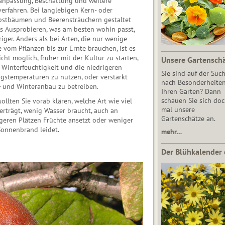
anpassung, Beschattung und weitere
erfahren. Bei langlebigen Kern- oder
bstbäumen und Beerensträuchern gestaltet
as Ausprobieren, was am besten wohin passt,
iger. Anders als bei Arten, die nur wenige
 vom Pflanzen bis zur Ernte brauchen, ist es
cht möglich, früher mit der Kultur zu starten,
Unsere Gartensch
 Winterfeuchtigkeit und die niedrigeren
Sie sind auf der Suc
ngstemperaturen zu nutzen, oder verstärkt
nach Besonderheiten
- und Winteranbau zu betreiben.
Ihren Garten? Dann
schauen Sie sich do
ollten Sie vorab klären, welche Art wie viel
mal unsere
erträgt, wenig Wasser braucht, auch an
Gartenschätze an.
igeren Plätzen Früchte ansetzt oder weniger
Sonnenbrand leidet.
mehr…
Der Blühkalender 