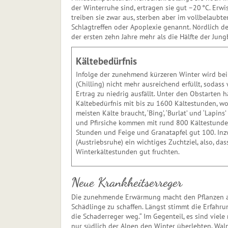
der Winterruhe sind, ertragen sie gut –20 °C. Er­wi
treiben sie zwar aus, sterben aber im vollbelaubt
Schlagtreffen oder Apoplexie genannt. Nördlich d
der ersten zehn Jahre mehr als die Hälfte der Jun
Kältebedürfnis
Infolge der zunehmend kürzeren Winter wird bei 
(Chilling) nicht mehr ausreichend erfüllt, soda
Ertrag zu niedrig ausfällt. Unter den Obstarten
Kältebedürfnis mit bis zu 1600 Kälte­stunden, wo
meisten Kälte braucht, ‘Bing’, ‘Burlat’ und ‘Lapin
und Pfirsiche kommen mit rund 800 Käl­testund
Stunden und Feige und Granatapfel gut 100. Inz
(Austriebsruhe) ein wichtiges Zuchtziel, also, d
Winterkältestunden gut fruchten.
Neue Krankheitserreger
Die zunehmende Erwärmung macht den Pflanzen au
Schädlinge zu schaffen. Längst stimmt die Erfahru
die Schaderreger weg.“ Im Gegenteil, es sind vie
nur südlich der Alpen den Winter überlebten. Waln