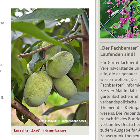
se,
„Der Fachberater“
Laufenden sind!
.
Für Gartenfachberate
se
Vereinsvorstände un
n
alle, die es genauer
wissen wollen: „Der
Fachberater“ informi
Sie vier Mal im Jahr 
gartenfachliche und
ft,
verbandspolitische
Themen des Klein­gar
wesens. Die Ver­band
zeit­schrift des Bun­d
Foto: Masayuki Numata/Adobe Stock
ver­ban­des Deutsche
zudem Ausgabe für 
Ein echter „Exot“: Indianerbanane
Schwer­punkt­the­men
n