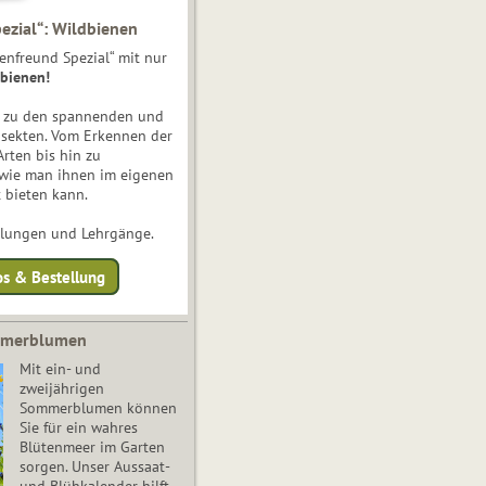
ezial“: Wildbienen
enfreund Spezial“ mit nur
bienen!
e zu den spannenden und
nsekten. Vom Erkennen der
Arten bis hin zu
 wie man ihnen im eigenen
 bieten kann.
ulungen und Lehrgänge.
os & Bestellung
mmerblumen
Mit ein- und
zweijährigen
Sommerblumen können
Sie für ein wahres
Blütenmeer im Garten
sorgen. Unser Aussaat-
und Blühkalender hilft