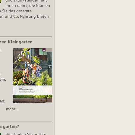
Ihnen dabei, die Blumen
s Sie das gesamte
en und Co. Nahrung bieten
nen Kleingarten.
!
n
in,
t
en.
mehr…
ergarten?
Hier finden Sie unsere