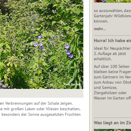
so auszuwählen, das
Gartenjahr Wildbien
können.
mehr…
Hurra! Ich habe ei
Ideal für Neupächter
2. Auflage ab jetzt
erhältlich.
Auf über 100 Seiten
bleiben keine Frage
zum Gärtnern im Vere
zum Anbau von Obs
Foto: Buchter
und Gemüse,
Ziergehölzen oder
Wasser im Garten off
en Verbrennungen auf der Schale zeigen.
se mit großen Laken oder Vliesen beschatten,
 besonders der Sonne ausgesetzten Früchten
Was liegt an im Zi