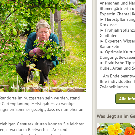
Anemonen und Narz
Blumengärtnerin u
Expertin Chantal 
► Herbstpflanzunge
Krokusse
► Frühjahrspflanz
Gladiolen
► Experten-Wisse
Ranunkeln
► Optimale Kultur 
Düngung, Bewässe
► Praktische Tipp
Kübel, Arten und S
+ Am Ende beantwo
Ihre individuellen
Zwiebelblumen.
Foto: mauritius images/Alamy Stock Photos/Nigel Noyes
Standorte im Nutzgarten sein würden, stand
Alle In
r Gartenplanung. Meist gab es zu wenige
angenen Sommer gezeigt, dass es nun eher an
Was liegt an im 
rzlebigen Gemüsekulturen können Sie leichter
en, etwa durch Beetwechsel, Art- und