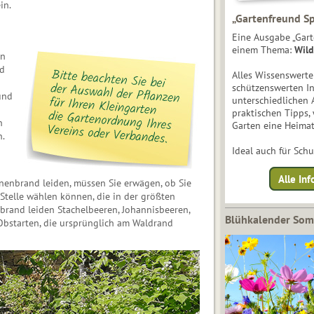
in.
„Gartenfreund Sp
Eine Ausgabe „Gart
einem Thema:
Wild
en
d
Alles Wissenswert
schützenswerten I
und
unterschiedlichen 
praktischen Tipps,
n
Garten eine Heimat
.
Ideal auch für Sch
Alle Inf
nenbrand leiden, müssen Sie erwägen, ob Sie
Stelle wählen können, die in der größten
nbrand leiden Stachelbeeren, Johannisbeeren,
Blühkalender So
Obstarten, die ursprünglich am Waldrand