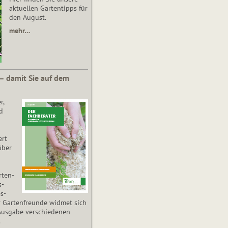
aktuellen Gartentipps für
den August.
mehr…
 – damit Sie auf dem
r,
d
ert
über
­ten­
s­
es­
r Gartenfreunde widmet sich
Ausgabe verschiedenen
.