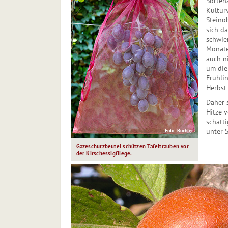
Sorten
Kulturv
Steino
sich d
schwier
Monate
auch ni
um die
Frühli
Herbst
Daher s
Hitze v
schatt
unter 
Foto: Buchter
Gazeschutzbeutel schützen Tafel­trauben vor
der Kirschessigfliege.