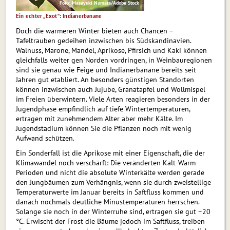
Foto: Masayuki Numata/Adobe Stock
Ein echter „Exot“: Indianerbanane
Doch die wärmeren Winter bieten auch Chancen –
Tafeltrauben gedeihen inzwischen bis Südskandinavien.
Walnuss, Marone, Mandel, Aprikose, Pfirsich und Kaki können
gleichfalls weiter gen Norden vordringen, in Weinbauregionen
sind sie genau wie Feige und Indianerbanane bereits seit
Jahren gut etabliert. An besonders günstigen Standorten
können inzwischen auch Jujube, Granatapfel und Wollmispel
im Freien überwintern. Viele Arten reagieren besonders in der
Jugendphase empfindlich auf tiefe Wintertemperaturen,
ertragen mit zunehmendem Alter aber mehr Kälte. Im
Jugendstadium können Sie die Pflanzen noch mit wenig
Aufwand schützen.
Ein Sonderfall ist die Aprikose mit einer Eigenschaft, die der
Klimawandel noch verschärft: Die veränderten Kalt-Warm-
Perioden und nicht die absolute Winterkälte werden gerade
den Jungbäumen zum Verhängnis, wenn sie durch zweistellige
Temperaturwerte im Januar bereits in Saftfluss kommen und
danach nochmals deutliche Minus­temperaturen herrschen.
Solange sie noch in der Winterruhe sind, ertragen sie gut –20
°C. Er­wischt der Frost die Bäume jedoch im Saftfluss, treiben