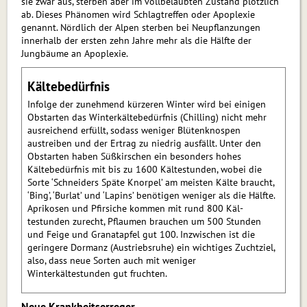
sie zwar aus, sterben aber im vollbelaubten Zustand plötzlich
ab. Dieses Phänomen wird Schlagtreffen oder Apoplexie
genannt. Nördlich der Alpen sterben bei Neupflanzungen
innerhalb der ersten zehn Jahre mehr als die Hälfte der
Jungbäume an Apoplexie.
Kältebedürfnis
Infolge der zunehmend kürzeren Winter wird bei einigen
Obst­arten das Winterkältebedürfnis (Chilling) nicht mehr
ausreichend erfüllt, sodass weniger Blütenknospen
austreiben und der Ertrag zu niedrig ausfällt. Unter den
Obstarten haben Süßkirschen ein besonders hohes
Kältebedürfnis mit bis zu 1600 Kälte­stunden, wobei die
Sorte ‘Schneiders Späte Knorpel’ am meisten Kälte braucht,
‘Bing’, ‘Burlat’ und ‘Lapins’ benötigen weniger als die Hälfte.
Aprikosen und Pfirsiche kommen mit rund 800 Käl­
testunden zurecht, Pflaumen brauchen um 500 Stunden
und Feige und Granatapfel gut 100. Inzwischen ist die
geringere Dormanz (Austriebsruhe) ein wichtiges Zuchtziel,
also, dass neue Sorten auch mit weniger
Winterkältestunden gut fruchten.
Neue Krankheitserreger