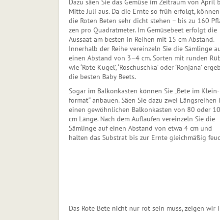
Dazu säen Sie das Gemüse im Zeitraum von April b
Mitte Juli aus. Da die Ern­te so früh erfolgt, können
die Roten Beten sehr dicht stehen – bis zu 160 Pfl
zen pro Quadratmeter. Im Gemüsebeet erfolgt die
Aussaat am besten in Reihen mit 15 cm Abstand.
Innerhalb der Reihe vereinzeln Sie die Sämlinge a
einen Abstand von 3–4 cm. Sorten mit runden Rü
wie ‘Rote Kugel’, ‘Roschuschka’ oder ‘Ronjana’ erge
die besten Baby Beets.
Sogar im Balkonkasten können Sie „Bete im Klein­
format“ anbauen. Säen Sie da­zu zwei Längsreihen 
einen gewöhnlichen Balkonkasten von 80 oder 1
cm Länge. Nach dem Auflaufen vereinzeln Sie die
Sämlinge auf einen Abstand von etwa 4 cm und
halten das Substrat bis zur Ernte gleichmäßig feuc
Das Rote Bete nicht nur rot sein muss, zeigen wir