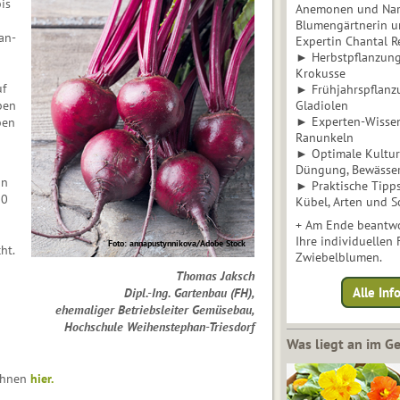
is
Anemonen und Narz
Blumengärtnerin u
an­
Expertin Chantal 
► Herbstpflanzunge
Krokusse
uf
► Frühjahrspflanz
ben
Gladiolen
► Experten-Wisse
ben
Ranunkeln
► Optimale Kultur 
Düngung, Bewässe
in
► Praktische Tipp
00
Kübel, Arten und S
+ Am Ende beantwo
Ihre individuellen
Foto: annapustynnikova/Adobe Stock
ht.
Zwiebelblumen.
Thomas Jaksch
Alle In
Dipl.-Ing. Gartenbau (FH),
ehemaliger Betriebsleiter Gemüsebau,
Hochschule Weihenstephan-Triesdorf
Was liegt an im 
 Ihnen
hier.