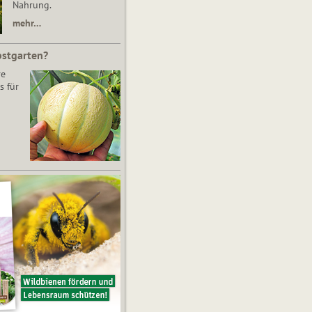
Nahrung.
mehr…
bstgarten?
re
s für