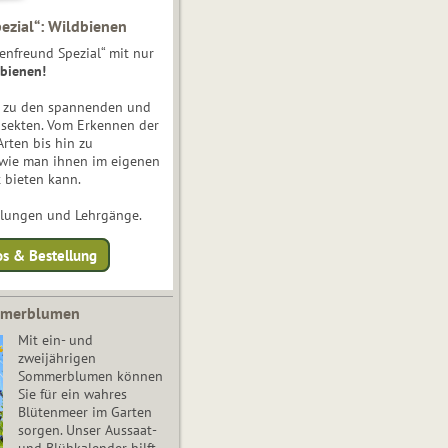
ezial“: Wildbienen
enfreund Spezial“ mit nur
bienen!
e zu den spannenden und
nsekten. Vom Erkennen der
Arten bis hin zu
 wie man ihnen im eigenen
 bieten kann.
ulungen und Lehrgänge.
os & Bestellung
mmerblumen
Mit ein- und
zweijährigen
Sommerblumen können
Sie für ein wahres
Blütenmeer im Garten
sorgen. Unser Aussaat-
und Blühkalender hilft