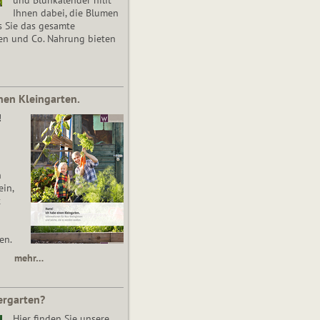
Ihnen dabei, die Blumen
s Sie das gesamte
en und Co. Nahrung bieten
nen Kleingarten.
!
n
in,
t
en.
mehr…
ergarten?
Hier finden Sie unsere