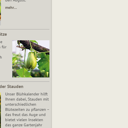
den August.
mehr…
ätze
he
 für
ch
der Stauden
Unser Blühkalender hilft
Ihnen dabei, Stauden mit
unterschiedlichen
Blütezeiten zu pflanzen –
das freut das Auge und
bietet vielen Insekten
das ganze Gartenjahr