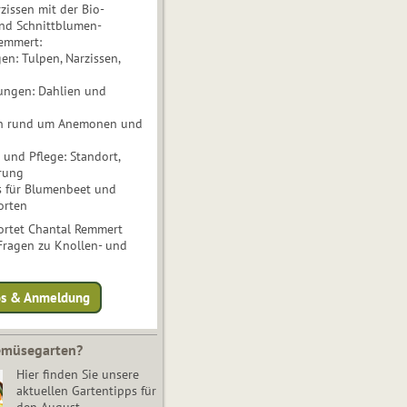
issen mit der Bio-
nd Schnittblumen-
Remmert:
n: Tulpen, Narzissen,
ungen: Dahlien und
n rund um Anemonen und
und Pflege: Standort,
rung
s für Blumenbeet und
orten
rtet Chantal Remmert
 Fragen zu Knollen- und
fos & Anmeldung
Gemüsegarten?
Hier finden Sie unsere
aktuellen Gartentipps für