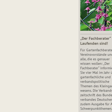
„Der Fachberater“
Laufenden sind!
Für Gartenfachberate
Vereinsvorstände un
alle, die es genauer
wissen wollen: „Der
Fachberater“ informi
Sie vier Mal im Jahr 
gartenfachliche und
verbandspolitische
Themen des Klein­gar
wesens. Die Ver­band
zeit­schrift des Bun­d
ver­ban­des Deutsche
zudem Ausgabe für 
Schwer­punkt­the­men