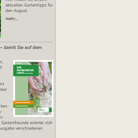
aktuellen Gartentipps für
den August.
mehr…
 – damit Sie auf dem
r,
d
ert
über
­ten­
s­
es­
r Gartenfreunde widmet sich
Ausgabe verschiedenen
.