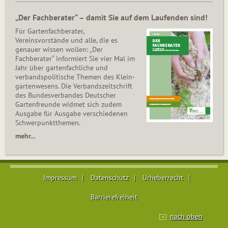
„Der Fachberater“ – damit Sie auf dem Laufenden sind!
Für Gartenfachberater,
Vereinsvorstände und alle, die es
genauer wissen wollen: „Der
Fachberater“ informiert Sie vier Mal im
Jahr über gartenfachliche und
verbandspolitische Themen des Klein­
gar­ten­wesens. Die Ver­bands­zeit­schrift
des Bun­des­ver­ban­des Deutscher
Gartenfreunde widmet sich zudem
Ausgabe für Ausgabe verschiedenen
Schwer­punkt­the­men.
mehr...
Impressum
Datenschutz
Urheberrecht
Barrierefreiheit
nach oben