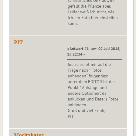
schreckliches Unkraut, mir
gefällt die Pflanze aber.
Leider weiß ich nicht, wie
ich ein Foto hier einstellen
kann.
PIT
« Antwort #1 - am: 02. Juli 2018,
15:22:34 »
Joe schreibt mir auf die
Frage nach " Fotos
anhängen" folgendes:
unter dem EDITOR ist der
Punkt " Anhänge und
andere Optionen", da
anklicken und Datei ( Foto)
anhängen.
Gruß und viel Erfolg
PIT
Moritzkater