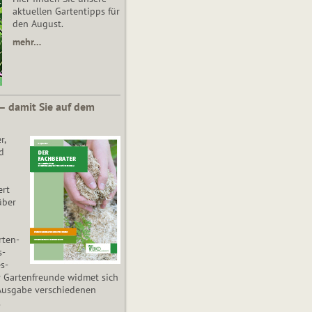
aktuellen Gartentipps für
den August.
mehr…
 – damit Sie auf dem
r,
d
ert
über
­ten­
s­
es­
r Gartenfreunde widmet sich
Ausgabe verschiedenen
.