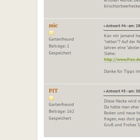
erholen würde. Des
kirschlorbeerhecke
mic
« Antwort #4 - am: 29
Kan mir jemand he
Gartenfreund
"retten"? Auf der 
Beiträge: 1
Jahren eine "abster
Gespeichert
Siehe:
http://www.fron.d
Danke für Tipps i
PIT
« Antwort #5 - am: 30
Diese Hecke wird n
Gartenfreund
Da hätte man eher 
Beiträge: 162
Roden und neue he
Gespeichert
fragen, was dort ge
Gruß und Frohes Sc