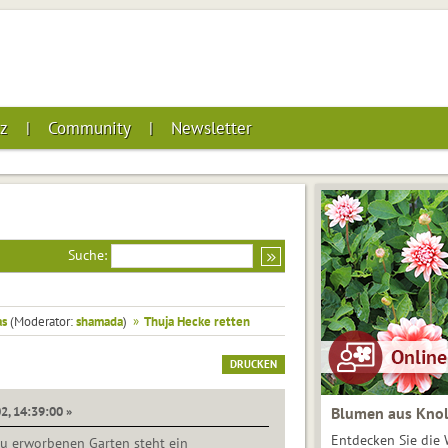
z
Community
Newsletter
Suche:
as
(Moderator:
shamada
)
»
Thuja Hecke retten
DRUCKEN
2, 14:39:00 »
Blumen aus Knol
Entdecken Sie die 
u erworbenen Garten steht ein