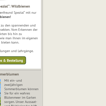
ezial“: Wildbienen
enfreund Spezial“ mit nur
bienen!
e zu den spannenden und
nsekten. Vom Erkennen der
Arten bis hin zu
 wie man ihnen im eigenen
 bieten kann.
ulungen und Lehrgänge.
os & Bestellung
mmerblumen
Mit ein- und
zweijährigen
Sommerblumen können
Sie für ein wahres
Blütenmeer im Garten
sorgen. Unser Aussaat-
und Blühkalender hilft