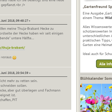
halb habe ich sie beseitigt und eine neue
 gepflanzt.<br />
„Gartenfreund Sp
Eine Ausgabe „Gart
einem Thema:
Wild
. Juni 2018, 09:48:27 »
Alles Wissenswert
lfen meine Thuja-Brabant Hecke zu
schützenswerten I
Nordseite der Hecke haben wir seit einigen
unterschiedlichen 
bende" untere Hälfte...
praktischen Tipps,
Garten eine Heimat
e/thuja-brabant/
Ideal auch für Sch
m voraus
Alle Inf
. Juni 2018, 20:54:39 »
Blühkalender So
icht mehr zu retten sein.
schneiden sollen.
cke, aber gut überlegen und Fachmann
eignet ist.
haffen, PIT