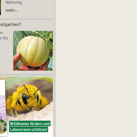
Nahrung.
mehr…
bstgarten?
re
s für