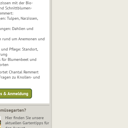
issen mit der Bio-
nd Schnittblumen-
Remmert:
n: Tulpen, Narzissen,
ungen: Dahlien und
n rund um Anemonen und
und Pflege: Standort,
rung
s für Blumenbeet und
orten
rtet Chantal Remmert
 Fragen zu Knollen- und
fos & Anmeldung
Gemüsegarten?
Hier finden Sie unsere
aktuellen Gartentipps für