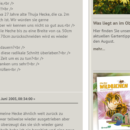
e,<br />
!!<br />
a 27 Jahre alte Thuja Hecke, die ca. 2m
h ist. Wir würden sie gerne
Was liegt an im O
er wir kennen uns nicht so gut aus.<br />
ie Heche bis zu eine Breite von ca. 50cm
Hier finden Sie unse
aktuellen Gartentipp
170cm zurückschneiden wird es wieder
den August.
 dauern?<br />
mehr…
diese radikale Schnitt überleben?<br />
 Zeit um es zu tun?<br />
danken uns sehr!!<br />
rüßen<br />
. Juni 2003, 08:34:00 »
 meine Hecke ähnlich weit zurück zu
 zwar teilweise wieder ausgetrieben aber
 überzeugt das sie sich wieder ganz