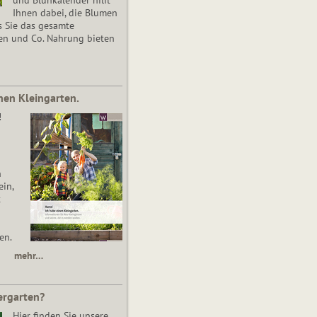
Ihnen dabei, die Blumen
s Sie das gesamte
en und Co. Nahrung bieten
nen Kleingarten.
!
n
in,
t
en.
mehr…
ergarten?
Hier finden Sie unsere