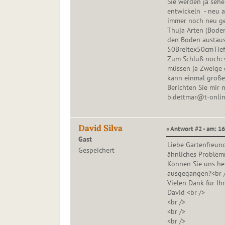
Sie werden ja sehe
entwickeln - neu a
immer noch neu gep
Thuja Arten (Bode
den Boden austaus
50Breitex50cmTief
Zum Schluß noch: 
müssen ja Zweige 
kann einmal große
Berichten Sie mir 
b.dettmar@t-onlin
David Silva
« Antwort #2 - am: 16
Gast
Liebe Gartenfreund
Gespeichert
ähnliches Problem
Können Sie uns hel
ausgegangen?<br 
Vielen Dank für Ihr
David <br />
<br />
<br />
<br />