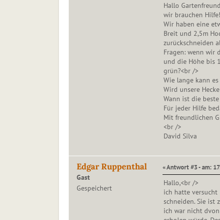
Hallo Gartenfreund
wir brauchen Hilfe!
Wir haben eine etw
Breit und 2,5m Hoc
zurückschneiden ab
Fragen: wenn wir d
und die Höhe bis 
grün?<br />
Wie lange kann es
Wird unsere Hecke 
Wann ist die beste
Für jeder Hilfe be
Mit freundlichen G
<br />
David Silva
Edgar Ruppenthal
« Antwort #3 - am: 17
Gast
Hallo,<br />
Gespeichert
ich hatte versucht
schneiden. Sie ist
ich war nicht dvon