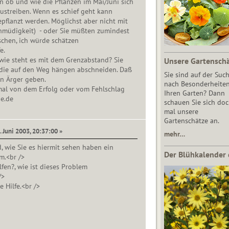
n ob und wie die Pflanzen im Mai/Juni sich
ustreiben. Wenn es schief geht kann
flanzt werden. Möglichst aber nicht mit
nmüdigkeit) - oder Sie müßten zumindest
chen, ich würde schätzen
e.
wie steht es mit dem Grenzabstand? Sie
Unsere Gartensch
die auf den Weg hängen abschneiden. Daß
Sie sind auf der Suc
n Ärger geben.
nach Besonderheiten
mal von dem Erfolg oder vom Fehlschlag
Ihren Garten? Dann
e.de
schauen Sie sich do
mal unsere
Gartenschätze an.
. Juni 2003, 20:37:00 »
mehr…
, wie Sie es hiermit sehen haben ein
Der Blühkalender 
m.<br />
fen?, wie ist dieses Problem
/>
e Hilfe.<br />