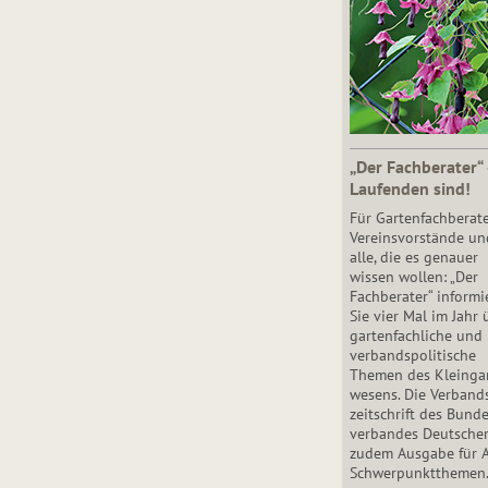
„Der Fachberater“
Laufenden sind!
Für Gartenfachberate
Vereinsvorstände un
alle, die es genauer
wissen wollen: „Der
Fachberater“ informi
Sie vier Mal im Jahr 
gartenfachliche und
verbandspolitische
Themen des Klein­gar
wesens. Die Ver­band
zeit­schrift des Bun­d
ver­ban­des Deutsche
zudem Ausgabe für 
Schwer­punkt­the­men