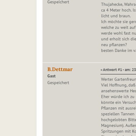
Gespeichert
Thujahecke, Wahrsc
ca 4 Meter hoch. I
licht und braun.
Ich möchte sie ger
welche zu weit au
werde wohl fast nu
und erholt sich di
neu pflanzen?
besten Danke im v
B.Dettmar
« Antwort #1 - am: 23
Gast
Werter Gartenfreu
Gespeichert
Viel Hoffnung, daß
ansehenswerte Hec
Eher würde ich zu 
könnte ein Versuch
Pflanzen mit ausre
speziellen Tannen
hochgelobten Bitter
Magnesium). Außer
Spritzungen mit Ko