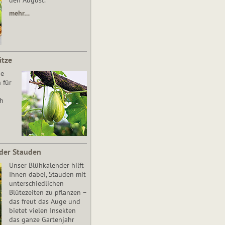
den August.
mehr…
ätze
he
 für
ch
der Stauden
Unser Blühkalender hilft
Ihnen dabei, Stauden mit
unterschiedlichen
Blütezeiten zu pflanzen –
das freut das Auge und
bietet vielen Insekten
das ganze Gartenjahr