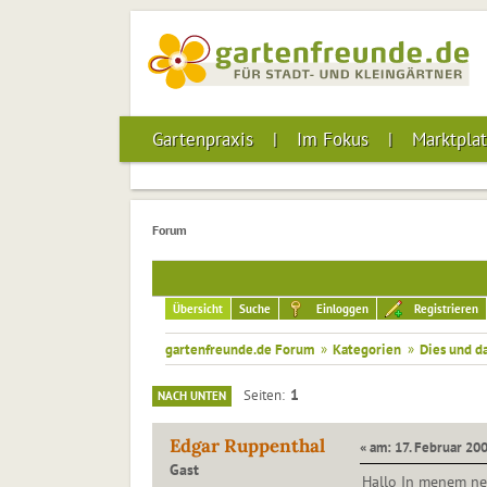
Gartenpraxis
Im Fokus
Marktplat
Forum
Übersicht
Suche
Einloggen
Registrieren
gartenfreunde.de Forum
»
Kategorien
»
Dies und d
1
Seiten
NACH UNTEN
Edgar Ruppenthal
« am: 17. Februar 200
Gast
Hallo In menem ne