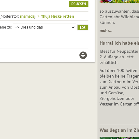
DRUCKEN
so auszuwählen, das
(Moderator:
shamada
)
»
Thuja Hecke retten
Gartenjahr Wildbien
können.
ehe zu
mehr…
Hurra! Ich habe ei
Ideal für Neupächter
2. Auflage ab jetzt
erhältlich.
Auf über 100 Seiten
bleiben keine Frage
zum Gärtnern im Vere
zum Anbau von Obs
und Gemüse,
Ziergehölzen oder
Wasser im Garten off
Was liegt an im Zi