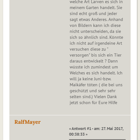
welche Art Larven es sich in
meinem Garten handelt. Sie
sind echt groß und jeder
sagt etwas Anderes. Anhand
von Bildern kann ich diese
nicht unterscheiden, da sie
sich so ähnlich sind. Könnte
ich nicht auf irgendeine Art
versuchen diese zu "
versorgen" bis sich ein Tier
daraus entwickelt ? Dann
wüsste ich zumindest um
Welches es sich handelt. Ich
will ja keine Juni-bzw.
Maikäfer töten ( die bei uns
geschützt und sehr sehr
selten sind.) Vielen Dank
jetzt schon für Eure Hilfe
RalfMayer
« Antwort #1 - am: 27. Mai 2017,
00:38:33 »