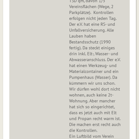
TSD qm, davon 1/3
Vereinsflächen (Wege, 2
Parkplätze). Kontrollen
erfolgen nicht jeden Tag.
Der e.V. hat eine RS- und
Unfallversicherung. Alle
Lauben haben
Bestandsschutz (1990
fertig). Da steckt einiges
drin inkl. Elt-, Wasser- und
Abwasseranschluss. Der e.V.
hat einen Werkzeug- und
Materialcontainer und ein
Pumpenhaus (Wasser). Da
kümmern wir uns schon.
Wir dürfen wohl dort nicht
wohnen, auch keine 2t-
Wohnung. Aber mancher
hat sich so eingerichtet,
dass es jetzt auch mit Elt
und Propan recht warm ist.
Die machen erst recht auch
die Kontrollen.
Ein Luftbild vom Verein