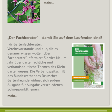
mehr…
„Der Fachberater“ – damit Sie auf dem Laufenden sind!
Für Gartenfachberater,
Vereinsvorstände und alle, die es
genauer wissen wollen: „Der
Fachberater“ informiert Sie vier Mal im
Jahr über gartenfachliche und
verbandspolitische Themen des Klein­
gar­ten­wesens. Die Ver­bands­zeit­schrift
des Bun­des­ver­ban­des Deutscher
Gartenfreunde widmet sich zudem
Ausgabe für Ausgabe verschiedenen
Schwer­punkt­the­men.
mehr...