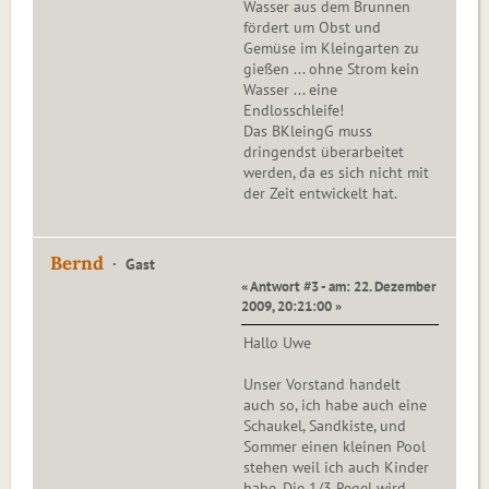
Wasser aus dem Brunnen
fördert um Obst und
Gemüse im Kleingarten zu
gießen ... ohne Strom kein
Wasser ... eine
Endlosschleife!
Das BKleingG muss
dringendst überarbeitet
werden, da es sich nicht mit
der Zeit entwickelt hat.
Bernd
Gast
« Antwort #3 - am: 22. Dezember
2009, 20:21:00 »
Hallo Uwe
Unser Vorstand handelt
auch so, ich habe auch eine
Schaukel, Sandkiste, und
Sommer einen kleinen Pool
stehen weil ich auch Kinder
habe. Die 1/3 Regel wird