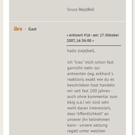
Gruss Re(e)Bell
ilex
Gast
« Antwort #16 - am: 17. Oktober
2007, 16:36:00 »
hallo (re(e)bell,
ich "trau" mich schon fast
garnicht mehr zur
antworten (wg. eckhard´s
reaktion). exakt wie du es
beschrieben hast handeln
wir seit fast 100 jahren -
auch ohne kommentar zum
bklg o.ä.! wir sind sehr
wohl daran interessiert,
dass "öffentlichkeit" an
unserer jhv teilnehmen
kann - unsere satzung
regelt unter welchen