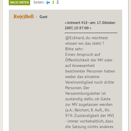
1
2
Seiten
NACH UNTEN
Re(e)Bell
Gast
« Antwort #15 - am: 17. Oktober
2007, 15:57:00 »
@Eckhard, du möchtest
wissen wo das steht ?
Bitte sehr:
Einen Anspruch auf
Öffentlichkeit der MV oder
auf Anwesenheit
bestimmter Personen haben
weder das einzelne
Vereinsmitglied noch dritte
Personen. Der
Versammlungsleiter ist
zuständig dafür, ob Gäste
zur MV zugelassen werden
(a.A.: Reichert, 8. Aufl., Rn.
974: Zuständigkeit der MV)
- immer vorbehaltlich, dass
die Satzung nichts anderes