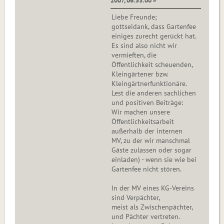
2007, 06:53:00 »
Liebe Freunde;
gottseidank, dass Gartenfee
einiges zurecht gerückt hat.
Es sind also nicht wir
vermieften, die
Öffentlichkeit scheuenden,
Kleingärtener bzw.
Kleingärtnerfunktionäre.
Lest die anderen sachlichen
und positiven Beiträge:
Wir machen unsere
Öffentlichkeitsarbeit
außerhalb der internen
MV, zu der wir manschmal
Gäste zulassen oder sogar
einladen) - wenn sie wie bei
Gartenfee nicht stören.
In der MV eines KG-Vereins
sind Verpächter,
meist als Zwischenpächter,
und Pächter vertreten.