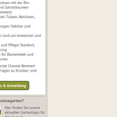
issen mit der Bio-
nd Schnittblumen-
Remmert:
n: Tulpen, Narzissen,
ungen: Dahlien und
n rund um Anemonen und
und Pflege: Standort,
rung
s für Blumenbeet und
orten
rtet Chantal Remmert
 Fragen zu Knollen- und
fos & Anmeldung
Gemüsegarten?
Hier finden Sie unsere
aktuellen Gartentipps für