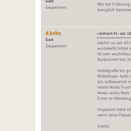
Gast
Wer hat Erfahrung 
Gespeichert
bezüglich Geschm
d.beltz
« Antwort #1 - am: 18
Gast
wächst ca. seit 60
Gespeichert
wurzelecht bildet 
ist sehr wuchsfreu
Rückschnitt fast 2
mittelgroße bis gr
Rotbäckiger Apfel
d.h. süßsäuerlich m
relativ festes Fruch
etwas rauhe, feste 
Ernte im Oktober,gu
Insgesamt halte ic
wenn seine Platza
d.beltz