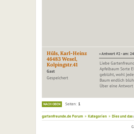
Hüls, Karl-Heinz
« Antwort #2 - am: 24
46483 Wesel,
Liebe Gartenfreund
Kolpingstr.41
Apfelbaum Sorte Els
Gast
geblüht, wohl jede
Gespeichert
Baum endlich blüh
Über eine Antwort 
1
Seiten
NACH OBEN
gartenfreunde.de Forum
»
Kategorien
»
Dies und das
G