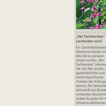
„Der Fachberater“
Laufenden sind!
Für Gartenfachberate
Vereinsvorstände un
alle, die es genauer
wissen wollen: „Der
Fachberater“ informi
Sie vier Mal im Jahr 
gartenfachliche und
verbandspolitische
Themen des Klein­gar
wesens. Die Ver­band
zeit­schrift des Bun­d
ver­ban­des Deutsche
zudem Ausgabe für 
Schwer­punkt­the­men