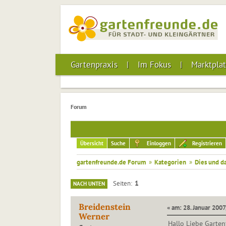
Gartenpraxis
Im Fokus
Marktplat
Forum
Übersicht
Suche
Einloggen
Registrieren
gartenfreunde.de Forum
»
Kategorien
»
Dies und d
1
Seiten
NACH UNTEN
Breidenstein
« am: 28. Januar 2007
Werner
Hallo Liebe Garten