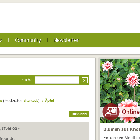
z
Community
Newsletter
Suche:
as
(Moderator:
shamada
)
»
Äpfel
DRUCKEN
, 17:46:00 »
Blumen aus Knol
Entdecken Sie die 
freunde.