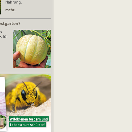
Nahrung.
mehr…
bstgarten?
re
s für