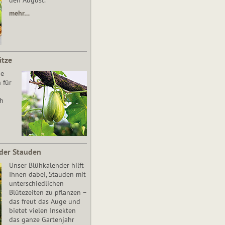
den August.
mehr…
ätze
he
 für
ch
der Stauden
Unser Blühkalender hilft
Ihnen dabei, Stauden mit
unterschiedlichen
Blütezeiten zu pflanzen –
das freut das Auge und
bietet vielen Insekten
das ganze Gartenjahr