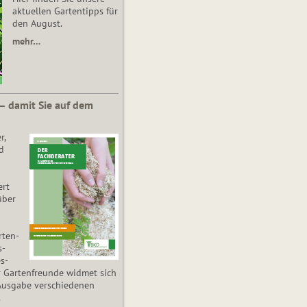
aktuellen Gartentipps für
den August.
mehr…
 – damit Sie auf dem
r,
d
ert
über
­ten­
s­
es­
r Gartenfreunde widmet sich
Ausgabe verschiedenen
.