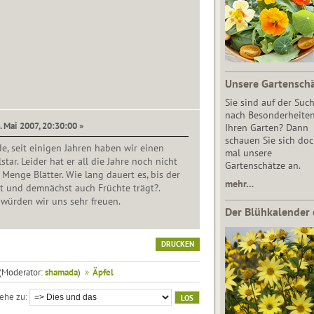
Unsere Gartensch
Sie sind auf der Suc
nach Besonderheiten
. Mai 2007, 20:30:00 »
Ihren Garten? Dann
schauen Sie sich do
e, seit einigen Jahren haben wir einen
mal unsere
tar. Leider hat er all die Jahre noch nicht
Gartenschätze an.
 Menge Blätter. Wie lang dauert es, bis der
mehr…
t und demnächst auch Früchte trägt?.
würden wir uns sehr freuen.
Der Blühkalender 
DRUCKEN
(Moderator:
shamada
)
»
Äpfel
ehe zu