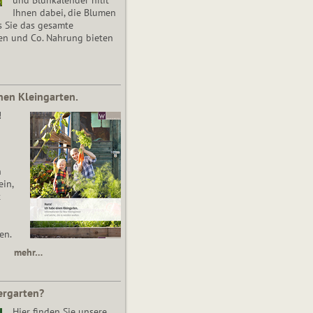
Ihnen dabei, die Blumen
s Sie das gesamte
en und Co. Nahrung bieten
nen Kleingarten.
!
n
in,
t
en.
mehr…
ergarten?
Hier finden Sie unsere