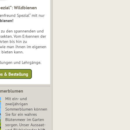
ezial“: Wildbienen
enfreund Spezial“ mit nur
bienen!
e zu den spannenden und
nsekten. Vom Erkennen der
Arten bis hin zu
 wie man ihnen im eigenen
 bieten kann.
ulungen und Lehrgänge.
os & Bestellung
mmerblumen
Mit ein- und
zweijährigen
Sommerblumen können
Sie für ein wahres
Blütenmeer im Garten
sorgen. Unser Aussaat-
und Blühkalender hilft