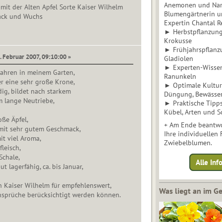
Anemonen und Narz
mit der Alten Apfel Sorte Kaiser Wilhelm
Blumengärtnerin u
ack und Wuchs
Expertin Chantal 
► Herbstpflanzunge
Krokusse
► Frühjahrspflanz
. Februar 2007, 09:10:00 »
Gladiolen
► Experten-Wisse
 Jahren in meinem Garten,
Ranunkeln
er eine sehr große Krone,
► Optimale Kultur 
dig, bildet nach starkem
Düngung, Bewässe
m lange Neutriebe,
► Praktische Tipp
Kübel, Arten und S
oße Äpfel,
+ Am Ende beantwo
 mit sehr gutem Geschmack,
Ihre individuellen
it viel Aroma,
Zwiebelblumen.
fleisch,
Schale,
Alle In
t lagerfähig, ca. bis Januar,
h Kaiser Wilhelm für empfehlenswert,
Was liegt an im 
nsprüche berücksichtigt werden können.