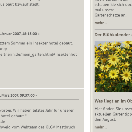
us baut bzw.auf stellt.
schauen Sie sich do
mal unsere
Gartenschätze an.
mehr…
. Januar 2007, 18:13:00 »
Der Blühkalender 
etztem Sommer ein Insektenhotel gebaut.
ung:
aertnerin.de/mein_garten.html#Insektenhot
. März 2007, 09:57:00 »
Was liegt an im O
Hier finden Sie unse
vorbei. Wir haben letztes Jahr für unseren
aktuellen Gartentipp
hotel gebaut !!!
den August.
.de
chweig vom Webteam des KLGV Mastbruch
mehr…