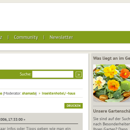
z
Community
Newsletter
Was liegt an im 
Suche:
as
(Moderator:
shamada
)
»
Insektenhotel/ -haus
DRUCKEN
Unsere Gartensch
Sie sind auf der Suc
006, 17:33:00 »
nach Besonderheiten
aar infos oder Tipps geben wie man ein
Ihren Garten? Dann