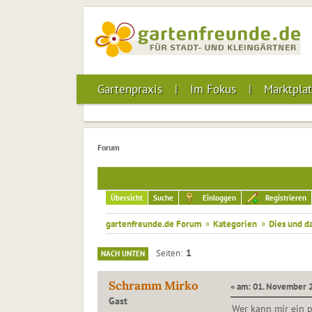
Gartenpraxis
Im Fokus
Marktplat
Forum
Übersicht
Suche
Einloggen
Registrieren
gartenfreunde.de Forum
»
Kategorien
»
Dies und d
1
Seiten
NACH UNTEN
Schramm Mirko
« am: 01. November 2
Gast
Wer kann mir ein p