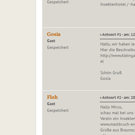
Gespeichert
Insektenhotel / -ha
Gosia
« Antwort #1 - am: 12
Gast
Hallo, wir haben l
Gespeichert
Hier die Beschreib
http://www.kleing
el
Schön Gruß
Gosia
Floh
« Antwort #2 - am: 20
Gast
Hallo Mirco,
Gespeichert
schau mal bei uns 
Verein ein Insekten
www.mastbruch-ev
Grüße aus Brauns