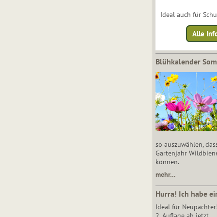
Ideal auch für Sch
Alle Inf
Blühkalender So
so auszuwählen, das
Gartenjahr Wildbien
können.
mehr…
Hurra! Ich habe ei
Ideal für Neupächter
2. Auflage ab jetzt