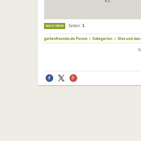
e.V.
1
Seiten
NACH OBEN
gartenfreunde.de Forum
»
Kategorien
»
Dies und das
G