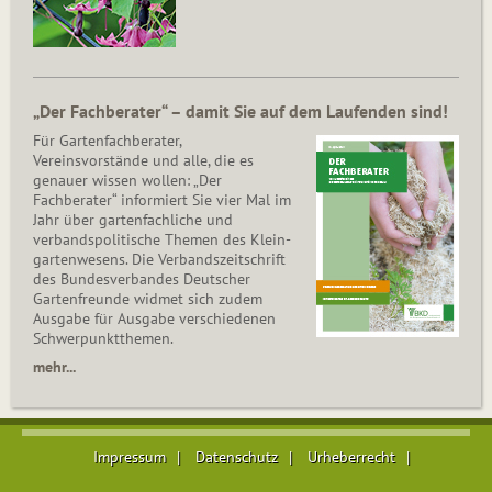
„Der Fachberater“ – damit Sie auf dem Laufenden sind!
Für Gartenfachberater,
Vereinsvorstände und alle, die es
genauer wissen wollen: „Der
Fachberater“ informiert Sie vier Mal im
Jahr über gartenfachliche und
verbandspolitische Themen des Klein­
gar­ten­wesens. Die Ver­bands­zeit­schrift
des Bun­des­ver­ban­des Deutscher
Gartenfreunde widmet sich zudem
Ausgabe für Ausgabe verschiedenen
Schwer­punkt­the­men.
mehr...
Impressum
Datenschutz
Urheberrecht