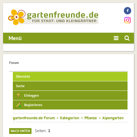
Menü
Forum
Übersicht
Suche
Einloggen
Registrieren
gartenfreunde.de Forum
»
Kategorien
»
Pflanze
»
Alpengarten
1
Seiten
NACH UNTEN