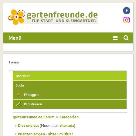
Menü
Forum
Übersicht
Suche
Einloggen
Registrieren
gartenfreunde.de Forum
»
Kategorien
»
Dies und das
(Moderator:
shamada
)
»
Pflanzenlampen - Bitte um Hilfe!