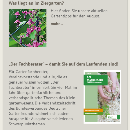
Was liegt an im Ziergarten?
Hier finden Sie unsere aktuellen
Gartentipps für den August.
mehr…
„Der Fachberater“ – damit Sie auf dem Laufenden sind!
Für Gartenfachberater,
Vereinsvorstände und alle, die es
genauer wissen wollen: „Der
Fachberater“ informiert Sie vier Mal im
Jahr über gartenfachliche und
verbandspolitische Themen des Klein­
gar­ten­wesens. Die Ver­bands­zeit­schrift
des Bun­des­ver­ban­des Deutscher
Gartenfreunde widmet sich zudem
Ausgabe für Ausgabe verschiedenen
Schwer­punkt­the­men.