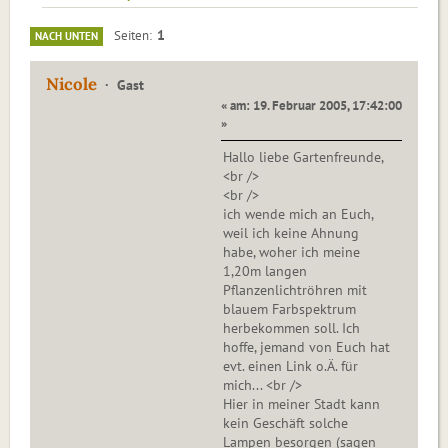
1
Seiten
NACH UNTEN
Nicole
Gast
« am: 19. Februar 2005, 17:42:00
»
Hallo liebe Gartenfreunde,
<br />
<br />
ich wende mich an Euch,
weil ich keine Ahnung
habe, woher ich meine
1,20m langen
Pflanzenlichtröhren mit
blauem Farbspektrum
herbekommen soll. Ich
hoffe, jemand von Euch hat
evt. einen Link o.Ä. für
mich... <br />
Hier in meiner Stadt kann
kein Geschäft solche
Lampen besorgen (sagen