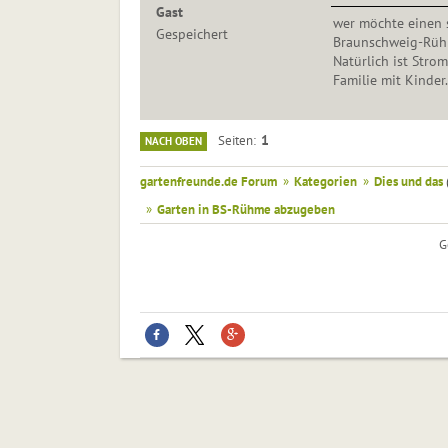
Gast
wer möchte einen 
Gespeichert
Braunschweig-Rühm
Natürlich ist Stro
Familie mit Kinder.
1
Seiten
NACH OBEN
gartenfreunde.de Forum
»
Kategorien
»
Dies und das
»
Garten in BS-Rühme abzugeben
G