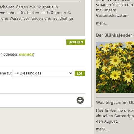
schauen Sie sich do
schönen Garten mit Holzhaus in
mal unsere
e haben. Der Garten ist 370 qm groß.
Gartenschätze an.
m und Wasser vorhanden und ist ideal für
mehr…
Der Blühkalender 
DRUCKEN
(Moderator:
shamada
)
ehe zu
Was liegt an im O
Hier finden Sie unse
aktuellen Gartentipp
den August.
mehr…