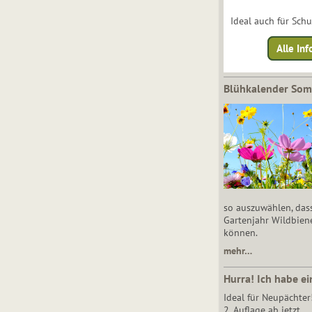
Ideal auch für Sch
Alle Inf
Blühkalender So
so auszuwählen, das
Gartenjahr Wildbien
können.
mehr…
Hurra! Ich habe ei
Ideal für Neupächter
2. Auflage ab jetzt