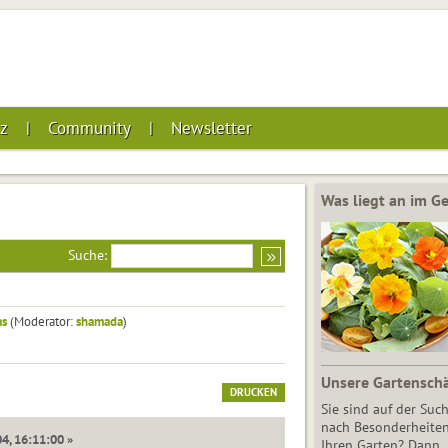
z
Community
Newsletter
Was liegt an im 
Suche:
as
(Moderator:
shamada
)
Unsere Gartensch
DRUCKEN
Sie sind auf der Suc
nach Besonderheiten
4, 16:11:00 »
Ihren Garten? Dann