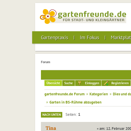
Gartenpraxis
Im Fokus
Marktplat
Forum
Übersicht
Suche
Einloggen
Registrieren
gartenfreunde.de Forum
»
Kategorien
»
Dies und d
»
Garten in BS-Rühme abzugeben
1
Seiten
NACH UNTEN
Tina
« am: 12. Februar 200